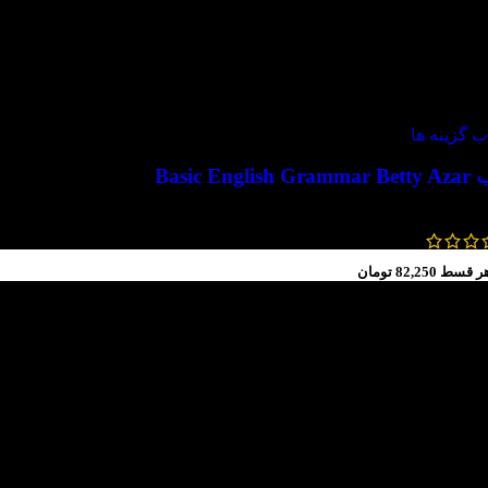
ویژه
ب گزینه ها
Basic English
1,200,000
تومان
600,000
تومان
ر قسط
82,250
تومان