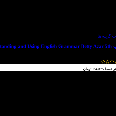
ویژه
ب گزینه ها
Understanding and Usi
742,000
تومان
–
700,000
تومان
ر قسط
154,875
تومان