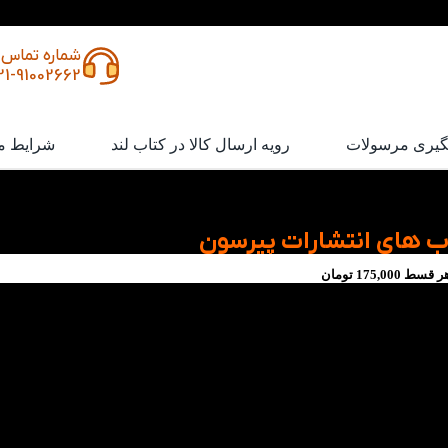
شماره تماس
21-91002662
گیری مرسولات
رویه ارسال کالا در کتاب لند
شرایط م
ب های انتشارات پیرسون
ر قسط
175,000
تومان