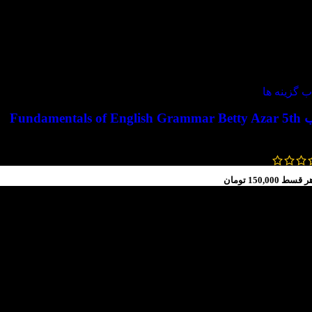
ویژه
ب گزینه ها
Fundamentals of En
661,500
تومان
–
619,500
تومان
ر قسط
150,000
تومان