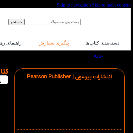
Skip to navigation
Skip to main content
جستجو
دسته‌بندی کتاب‌ها
پیگیری سفارش
راهنمای ره
خانه
/
محصولات برچسب خورده “انتشارات پیرسون”
کتا
انتشارات پیرسون | Pearson Publisher
ه
تاسیس: 1844
بنیان گذار: ساموئل پیرسون
دفتر مرکزی: لندن، بریتانیا
ویدیو معرفی انتشارات پیرسون