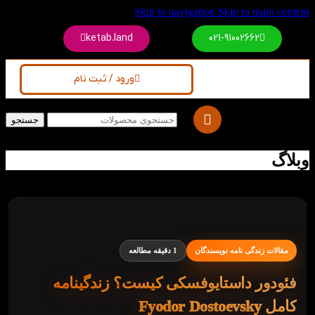
Skip to navigation
Skip to main content
ketab.land
021-91002662
ورود / ثبت نام
جستجو
وبلاگ
مقالات زندگی‌ نامه نویسندگان
1 دقیقه مطالعه
فئودور داستایوفسکی کیست؟ زندگینامه
کامل Fyodor Dostoevsky