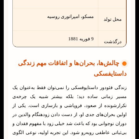
مسکو، امپراتوری روسیه
محل تولد
9 فوریه 1881
درگذشت
سن‌پترزبورگ، روسیه
چالش‌ها، بحران‌ها و اتفاقات مهم زندگی
محل دفن
داستایفسکی
روسی
ملیت
زندگی فئودور داستایوفسکی را نمی‌توان فقط به‌عنوان یک
مسیر زمانی ساده دید؛ بلکه بیشتر شبیه یک چرخه‌ی
تکرارشونده از صعود، فروپاشی و بازسازی است. یکی از
نویسنده، رمان‌نویس
حرفه
اولین بحران‌های جدی او، از دست دادن زودهنگام والدین در
دوران نوجوانی بود که باعث شد خیلی زود با مفهوم فقدان و
قرن نوزدهم
دوره ادبی
بی‌ثباتی عاطفی روبه‌رو شود. این تجربه اولیه، نوعی الگوی