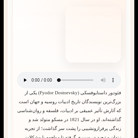
فئودور داستایوفسکی (Fyodor Dostoevsky) یکی از
بزرگ‌ترین نویسندگان تاریخ ادبیات روسیه و جهان است
که آثارش تأثیر عمیقی بر ادبیات، فلسفه و روان‌شناسی
گذاشته‌اند. او در سال 1821 در مسکو متولد شد و
زندگی پرفرازونشیبی را پشت سر گذاشت؛ از تجربه
زندان و تبعید در سیبری گرفته تا مواجهه با مشکلات