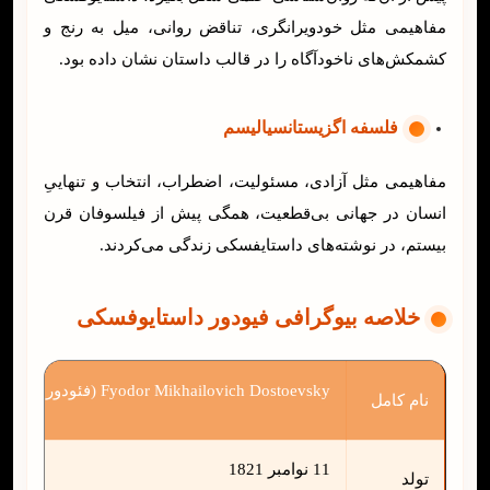
مفاهیمی مثل خودویرانگری، تناقض روانی، میل به رنج و
کشمکش‌های ناخودآگاه را در قالب داستان نشان داده بود.
فلسفه‌ اگزیستانسیالیسم
مفاهیمی مثل آزادی، مسئولیت، اضطراب، انتخاب و تنهاییِ
انسان در جهانی بی‌قطعیت، همگی پیش از فیلسوفان قرن
بیستم، در نوشته‌های داستایفسکی زندگی می‌کردند.
خلاصه بیوگرافی فیودور داستایوفسکی
Fyodor Mikhailovich Dostoevsky (فئودور میخایلوویچ داستایوفسکی)
نام کامل
11 نوامبر 1821
تولد