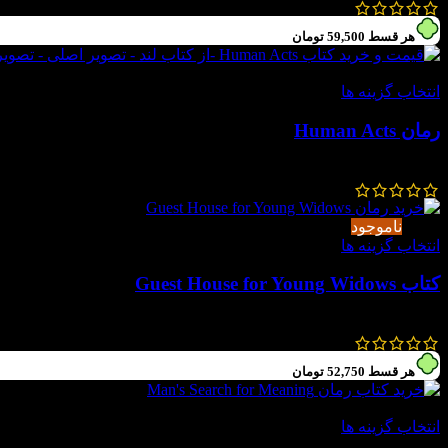
1,300,000
تومان
585,000
تومان
هر قسط
59,500
تومان
-55%
انتخاب گزینه ها
رمان Human Acts
530,000
تومان
238,000
تومان
-55%
ناموجود
انتخاب گزینه ها
کتاب Guest House for Young Widows
200,000
تومان
90,000
تومان
هر قسط
52,750
تومان
-55%
انتخاب گزینه ها