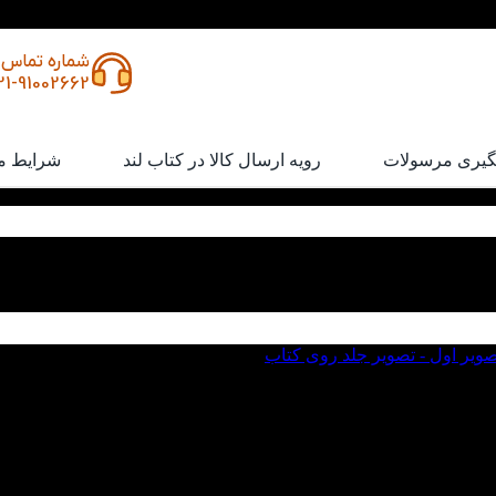
شماره تماس
21-91002662
گیری مرسولات
رویه ارسال کالا در کتاب لند
شرایط م
خی انگلیسی