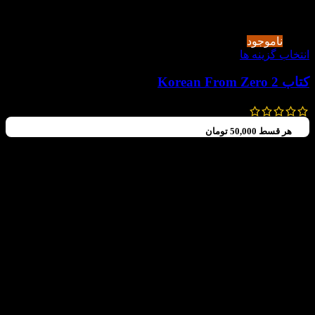
-50%
ناموجود
انتخاب گزینه ها
کتاب Korean From Zero 2
400,000
تومان
200,000
تومان
هر قسط
50,000
تومان