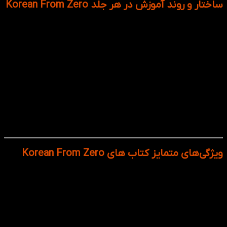
ساختار و روند آموزش در هر جلد Korean From Zero
هر جلد از کتاب Korean From Zero، یک مسیر مشخص را دنبال
می‌کند:
آموزش گام‌به‌گام الفبای کره‌ای (هانگول) با تمرین‌های
نوشتاری و صوتی.
یادگیری واژگان کاربردی که در مکالمات روزمره به کار می‌روند.
گرامر ساده و قابل‌فهم با مثال‌های واقعی و توضیحات روان.
بخش Listening و Speaking با فایل‌های صوتی ضبط‌شده
توسط گویندگان بومی.
تمرین‌های مرور، خودآزمایی و ترجمه در پایان هر درس برای
تثبیت یادگیری.
ویژگی‌های متمایز کتاب های Korean From Zero
یادگیری مرحله‌ای: هر جلد از آسان به دشوار پیش می‌رود تا
زبان‌آموز بدون خستگی رشد کند.
تمرین‌های کاربردی و گوناگون: شامل شنیداری، نوشتاری،
مکالمه و بازخورد برای تثبیت آموخته‌ها.
فایل‌های صوتی بومی: تلفظ درست را بشنوید و تقلید کنید.
مناسب برای خودآموزی: طراحی شده تا زبان‌آموز بدون نیاز به