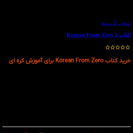
-50%
انتخاب گزینه ها
کتاب Korean From Zero 3
400,000
تومان
200,000
تومان
خرید کتاب Korean From Zero برای آموزش کره ای
مجموعه‌ی Korean From Zero یکی از معروف‌ترین و کاربردی‌ترین
منابع آموزش زبان کره‌ای در دنیا است که توسط George Trombley
و Reed Bullen نوشته شده. سه جلدی هستند و هر جلد متناسب
با یک سطح از یادگیری زبان (مبتدی تا متوسط) پیش می‌رود.
این کتاب‌ها بر پایه‌ی تجربه‌ی تدریس واقعی نویسندگان در کره و
آمریکا نوشته شده‌اند و به‌خوبی ساختار ذهنی زبان‌آموز غیر کره‌ای
را در نظر می‌گیرند؛ یعنی دقیقاً می‌دانند در هر مرحله به چه نکته‌ای
نیاز دارید و چگونه باید آن را یاد بگیرید.