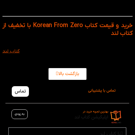
Korean From Zero 3: مکالمات پیشرفته‌تر، تمرین ترجمه و
جمله‌سازی طبیعی.
خرید و قیمت کتاب Korean From Zero با تخفیف از
کتاب لند
کتاب Korean From Zero برای تمام علاقه مندان به زبان کره ای
پییشنهاد می شود و می توانید به همراه تخفیف عالی از
کتاب لند
خریداری کنید.
بازگشت بالا
تماس با پشتیبانی
تماس
بهترین تجربه خرید در
به زودی
اپلیکیشن کتاب لند
با کتاب لند