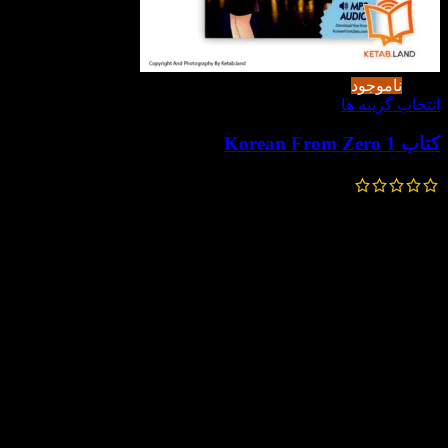
-50%
ناموجود
انتخاب گزینه ها
کتاب Korean From Zero 1
560,000
تومان
280,000
تومان