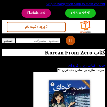
Skip to navigation
Skip to main content
ketab.land
021-91002662
ورود / ثبت نام
جستجو
کتاب Korean From Zero
خانه
/
کتاب زبان کره ای
/
کتاب Korean From Zero