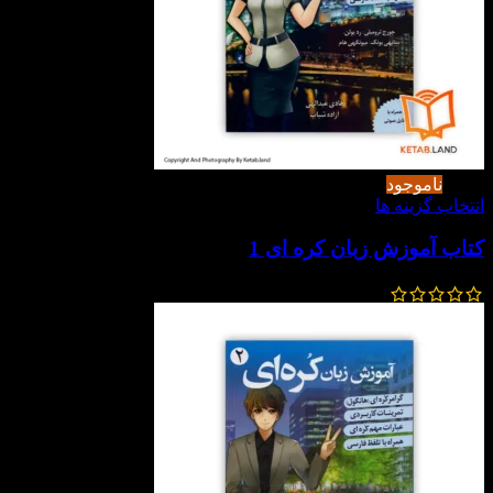
-20%
ناموجود
انتخاب گزینه ها
کتاب آموزش زبان کره ای 1
560,000
تومان
448,000
تومان