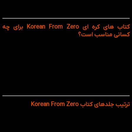
معلم بتواند پیش برود.
مناسب برای همه سنین نوجوان و بزرگسال.
کتاب های کره ای Korean From Zero برای چه
کسانی مناسب است؟
زبان‌آموزانی که می‌خواهند از پایه شروع کنند و بدون معلم
یاد بگیرند.
طرفداران فرهنگ و موسیقی کره‌ای (K-pop / K-drama) که
دوست دارند زبان را برای ارتباط بهتر یاد بگیرند.
دانشجویان یا افرادی که قصد تحصیل یا مهاجرت به کره
جنوبی دارند.
معلمان زبان که به دنبال منبعی استاندارد و ساختارمند برای
آموزش کره‌ای هستند.
ترتیب جلدهای کتاب Korean From Zero
Korean From Zero 1: آشنایی با الفبا، عبارات پایه و مکالمات ساده.
Korean From Zero 2: گرامرهای پیچیده‌تر، زمان‌ها و واژگان روزمره
بیشتر.