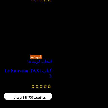
826,000
تومان
-30%
ناموجود
انتخاب گزینه ها
کتاب Le Nouveau TAXI
3
850,000
تومان
595,000
تومان
هر قسط
148,750
تومان