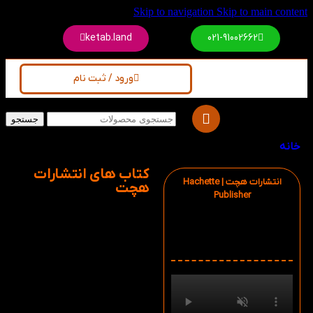
Skip to navigation
Skip to main content
ketab.land
021-91002662
ورود / ثبت نام
جستجو
خانه
/
محصولات برچسب خورده “انتشارات هچت”
کتاب های انتشارات
انتشارات هچت | Hachette
هچت
Publisher
تاسیس: 1826
دفتر مرکزی: پاریس، فرانسه
ویدیو معرفی انتشارات هچت