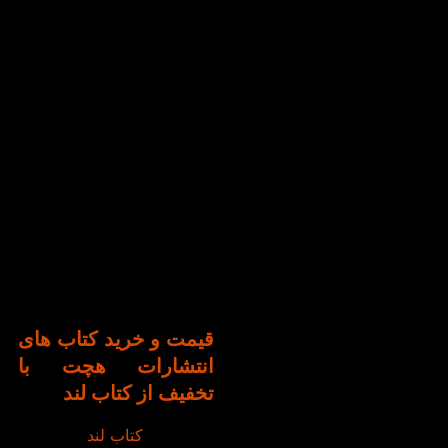
از انتشارات هچت، شامل سه
سطح است که به طور خاص
بر فرهنگ فرانسوی و
موقعیت‌های واقعی زندگی
تمرکز دارد. هدف این کتاب‌ها
آماده‌ سازی زبان‌ آموزان برای
استفاده از زبان فرانسه در
دنیای واقعی است.
• کتاب‌های Alter Ego Plus :
کتاب‌های التر اگو پلاس برای
آموزش مهارت‌های اصلی
گفتاری، شنیداری، خواندن و
نوشتن زبان فرانسه طراحی
شده‌اند و به زبان‌آموزان از
سطح مبتدی تا پیشرفته کمک
می‌کنند.
قیمت و خرید کتاب های
انتشارات هچت با
تخفیف از کتاب لند
وب‌ سایت
کتاب‌ لند
، کتاب‌های