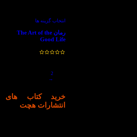
-55%
انتخاب گزینه ها
رمان The Art of the
Good Life
640,000
تومان
288,000
تومان
1
2
→
خرید کتاب های
انتشارات هچت
انتشارات هچت
(Hachette
Book Group) در سال 1826
توسط لوئی-نیکولاس هچت در
فرانسه تأسیس شد. این