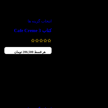
-30%
انتخاب گزینه ها
کتاب Cafe Creme 3
1,180,000
تومان
826,000
تومان
هر قسط
206,500
تومان
-30%