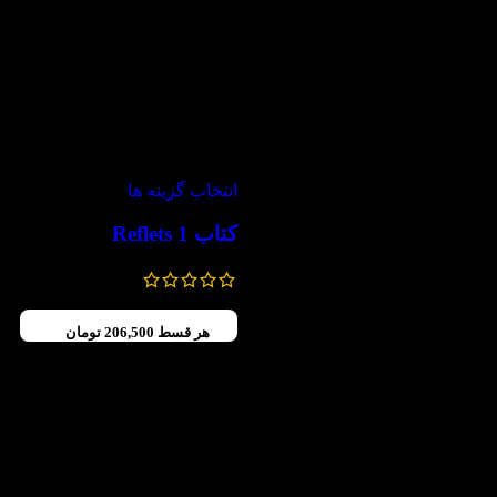
-30%
انتخاب گزینه ها
کتاب Reflets 1
1,300,000
تومان
910,000
تومان
هر قسط
206,500
تومان