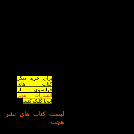
مختلف، از جمله ادبیات
داستانی، بیوگرافی، تاریخ،
علوم اجتماعی، و ادبیات کودک
می‌پردازد.
انتشارات هچت با بسیاری از
نویسندگان معروف مانند جیمز
پترسون، استفانی مایر، مایا
آنجلو و هارلان کوبن همکاری
موفقی داشته است که در
نهایت میلیون‌ها نسخه از
کتاب‌های آن‌ها به فروش
می‌رسد.
برای خرید دیگر
کتاب های
فرانسوی از
انتشارات هوبر
اینجا کلیک کنید.
لیست کتاب های نشر
هچت