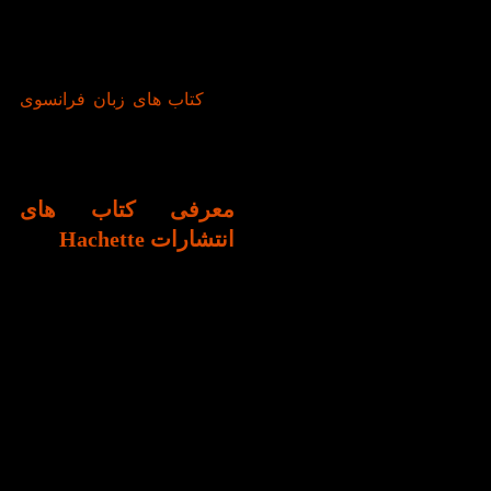
انتشارات به تدریج به شهرت
رسید و به بازارهای بین‌المللی
راه یافت. در حال حاضر، هچت
یکی از بزرگ‌ترین ناشران در
بین
کتاب های زبان فرانسوی
محسوب می‌شود و دفتر
مرکزی آن در نیویورک قرار
دارد.
معرفی کتاب های
انتشارات Hachette
هچت شامل چندین انتشارات
مختلف، از جمله Brown and
Company،Little Central
Publishing ، Grand و Hachette
Books است. هر یک از این
برندها به انتشار کتاب‌های
خاص و در ژانرهای مختلف
مشغول هستند. همچنین هچت
به نشر کتاب‌های داستانی و
غیرداستانی در انواع ژانرها