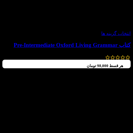
-30%
انتخاب گزینه ها
کتاب Pre-Intermediate Oxford Living Grammar
392,000
تومان
–
350,000
تومان
هر قسط
98,000
تومان