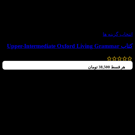
-30%
انتخاب گزینه ها
کتاب Upper-Intermediate Oxford Living Grammar
560,000
تومان
392,000
تومان
هر قسط
38,500
تومان