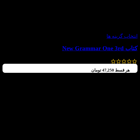
-30%
انتخاب گزینه ها
کتاب New Grammar One 3rd
210,000
تومان
–
168,000
تومان
هر قسط
47,250
تومان