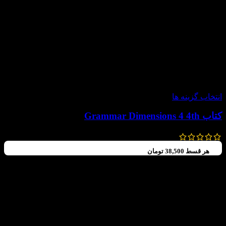
-20%
انتخاب گزینه ها
کتاب Grammar Dimensions 4 4th
805,000
تومان
644,000
تومان
هر قسط
38,500
تومان