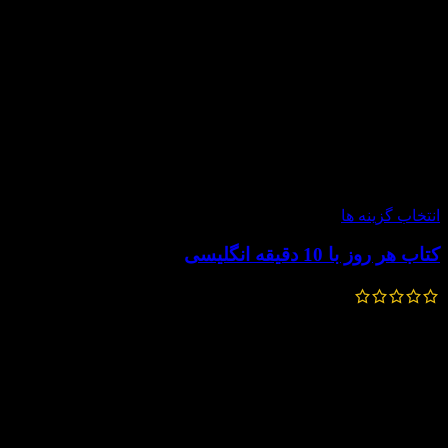
-30%
انتخاب گزینه ها
کتاب هر روز با 10 دقیقه انگلیسی
348,000
تومان
243,600
تومان