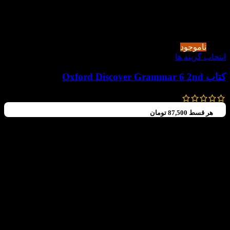
-30%
ناموجود
انتخاب گزینه ها
کتاب Oxford Discover Grammar 6 2nd
154,000
تومان
–
122,500
تومان
هر قسط
87,500
تومان