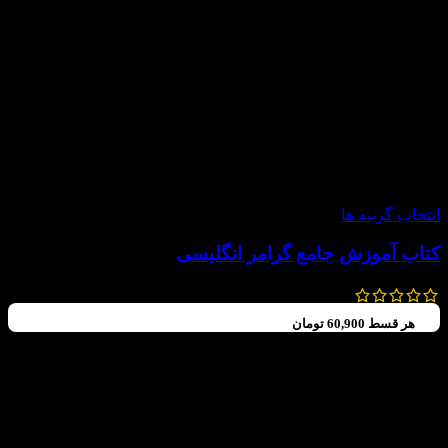
-30%
انتخاب گزینه ها
کتاب آموزش جامع گرامر انگلیسی
348,000
تومان
243,600
تومان
هر قسط
60,900
تومان