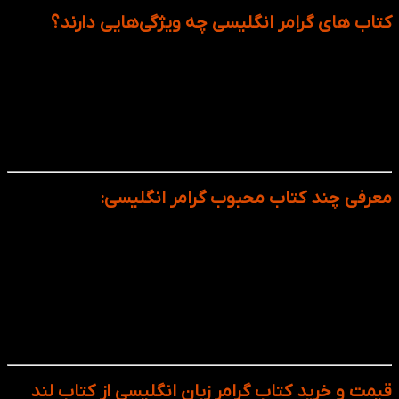
کتاب های گرامر انگلیسی چه ویژگی‌هایی دارند؟
آموزش گام‌به‌گام و قابل‌فهم ساختارهای گرامری
تمرین‌های کاربردی با پاسخ‌نامه
توضیح‌های ساده همراه با مثال‌های متنوع
مناسب برای خودآموزی یا استفاده در کلاس
پوشش‌دهی جامع ساختارها از سطح A1 تا C2
استفاده از جدیدترین روش‌های آموزش زبان انگلیسی
معرفی چند کتاب محبوب گرامر انگلیسی:
کتاب English Grammar in Use اثر Raymond Murphy
کتاب Oxford English Grammar Course
کتاب Grammar for IELTS
کتاب Basic Grammar in Use
کتاب Advanced Grammar in Use
کتاب Understanding and Using English Grammar اثر
Betty Azar
قیمت و خرید کتاب گرامر زبان انگلیسی از کتاب‌ لند