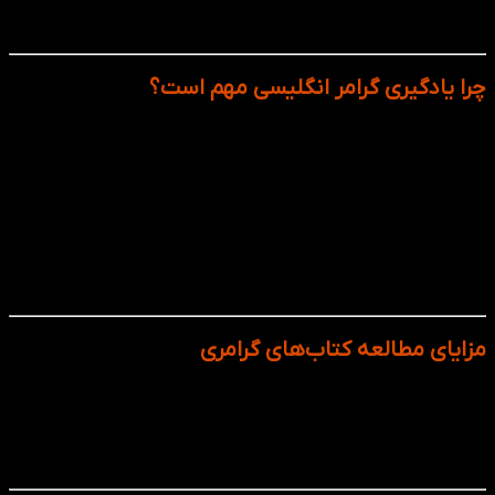
که برای سطح‌های مختلف، از مبتدی تا پیشرفته، طراحی شده‌اند و
می‌توانند یادگیری شما را دقیق‌تر، حرفه‌ای‌تر و اصولی‌تر کنند.
چرا یادگیری گرامر انگلیسی مهم است؟
برای نوشتن درست، صحبت‌کردن روان و فهم دقیق مطالب،
باید با ساختار زبان آشنا باشید.
بدون گرامر، واژگان به‌تنهایی معنا ندارند. گرامر است که
آن‌ها را به جمله‌های کامل و قابل‌فهم تبدیل می‌کند.
در آزمون‌های بین‌المللی مثل IELTS، TOEFL، CAE و PTE،
تسلط بر گرامر یک امتیاز بزرگ محسوب می‌شود.
گرامر، پایه‌ محکمی برای تقویت مهارت‌های Writing و
Speaking به‌شمار می‌رود.
مزایای مطالعه کتاب‌های گرامری
اعتمادبه‌نفس بیشتر در مکالمه و نوشتار
کاهش اشتباهات رایج زبانی
تقویت پایه زبان برای مهارت‌های دیگر
یادگیری ساختارهای پیچیده با شیوه‌ای ساده