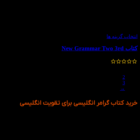
-30%
انتخاب گزینه ها
کتاب New Grammar Two 3rd
231,000
تومان
–
189,000
تومان
1
2
3
→
خرید کتاب گرامر انگلیسی برای تقویت انگلیسی
گرامر یا دستور زبان، ستون هر زبانی‌ است، و اگر قصد دارید زبان
انگلیسی را عمیق و درست یاد بگیرید، باید گرامر را بشناسید، درکش
کنید و بتوانید به‌درستی از آن استفاده کنید. کتاب‌های موجود در
این بخش، از معتبرترین منابع آموزش گرامر زبان انگلیسی هستند