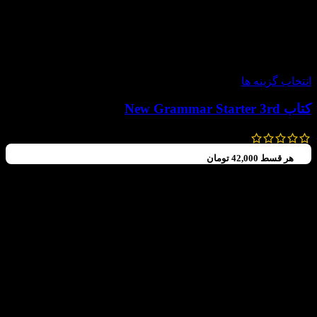
-30%
انتخاب گزینه ها
کتاب New Grammar Starter 3rd
196,000
تومان
–
154,000
تومان
هر قسط
42,000
تومان