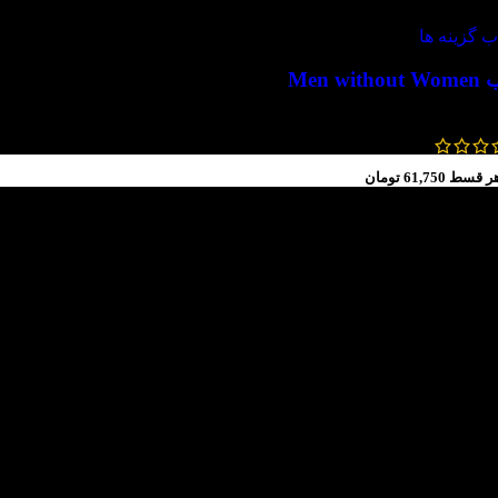
ب گزینه ها
Men with
410,000
تومان
184,000
تومان
ر قسط
61,750
تومان