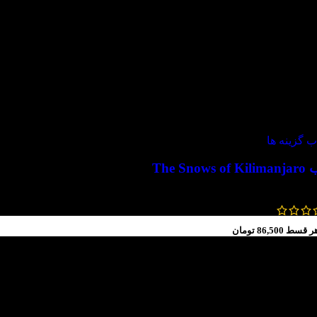
ب گزینه ها
The Snows 
550,000
تومان
247,000
تومان
ر قسط
86,500
تومان