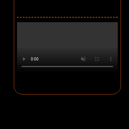
21 ژوئیه 1899 -- 2 ژوئیه 1961
ملیت: آمریکایی
ویدیو معرفی دسته بندی کتاب ارنست همینگوی