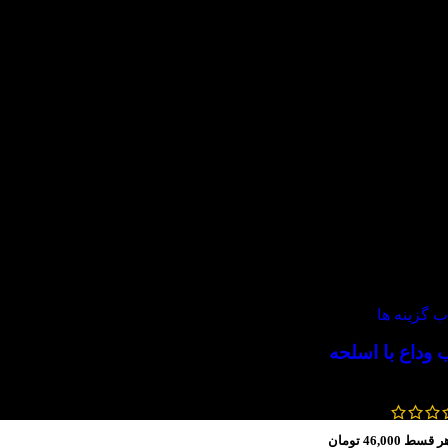
ب گزینه ها
 وداع با اسلحه
499,000
تومان
399,200
تومان
ر قسط
46,000
تومان