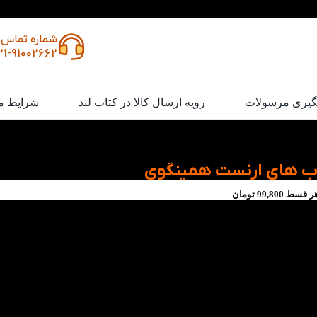
شماره تماس
21-91002662
گیری مرسولات
رویه ارسال کالا در کتاب لند
شرایط م
ب های ارنست همینگوی
ر قسط
99,800
تومان