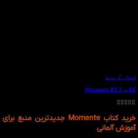
-30%
انتخاب گزینه ها
کتاب Momente B1.2
630,000
تومان
–
588,000
تومان
خرید کتاب Momente جدیدترین منبع برای
آموزش آلمانی