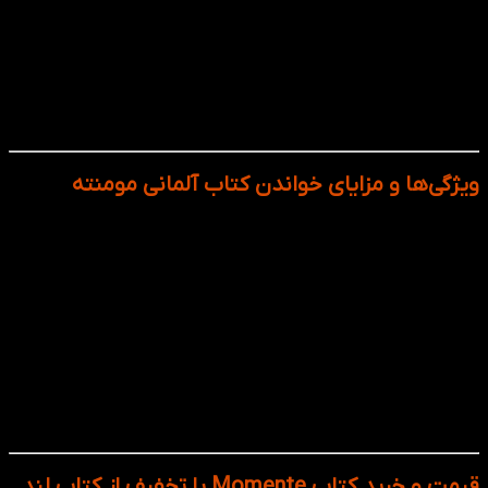
B1: آماده‌سازی زبان‌آموز برای موقعیت‌های پیچیده‌تر،
مکالمات روان‌تر و درک متن‌های طولانی‌تر.
رده‌ی سنی: کتاب Momente بیشتر برای نوجوانان و بزرگسالان (۱۶
سال به بالا) طراحی شده که می‌خواهند زبان آلمانی را به شکل
استاندارد و اصولی یاد بگیرند.
ویژگی‌ها و مزایای خواندن کتاب آلمانی مومنته
طراحی بصری جذاب با تصاویر رنگی و موضوعات امروزی.
تمرکز بر کاربرد واقعی زبان در مکالمه‌ها و موقعیت‌های
روزمره.
درس‌های کوتاه و هدفمند برای یادگیری تدریجی و بدون
خستگی.
بخش‌های مرور و مجله‌ای (Magazine) برای تثبیت
آموخته‌ها.
منابع مکمل دیجیتال: فایل‌های صوتی، تمرین آنلاین و
نسخه‌ی تعاملی.
مناسب برای کلاس‌های آموزشی و مطالعه‌ی فردی.
قیمت و خرید کتاب Momente با تخفیف از کتاب لند