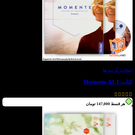
-30%
انتخاب گزینه ها
کتاب Momente A1.1
630,000
تومان
–
588,000
تومان
هر قسط
147,000
تومان