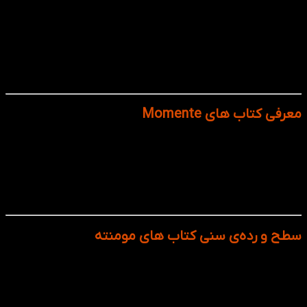
کتاب Momente یکی از جدیدترین دوره‌های آموزش زبان آلمانی از
انتشارات Hueber است که با رویکردی تازه و امروزی طراحی شده.
نام این کتاب به‌معنای «لحظات» است و ایده‌ی اصلی آن همین
است: هر درس بر اساس لحظه‌ها و موقعیت‌های واقعی زندگی
روزمره شکل گرفته تا زبان‌آموز بتواند از همان ابتدا آلمانی را در
بستر طبیعی و کاربردی تجربه کند.
معرفی کتاب های Momente
کتاب‌های Momente با تصاویر مدرن، داستان‌های کوتاه و
تمرین‌های تعاملی، یادگیری را از یک کار خشک و تکراری به یک
تجربه‌ی زنده و جذاب تبدیل می‌کنند. این کتاب ها ترکیبی است از
گرامر ساده، واژگان پرکاربرد و تمرین‌های شنیداری و گفتاری که در
قالب درس‌های کوتاه و قابل‌فهم ارائه شده است.
سطح و رده‌ی سنی کتاب های مومنته
A1: برای شروع یادگیری از پایه، مناسب کسانی که هیچ
آشنایی یا آشنایی کمی با آلمانی دارند.
A2: ادامه‌ی مسیر برای تثبیت زبان و ورود به مکالمات و
متون ساده‌ی روزمره.