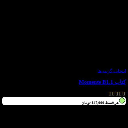
-30%
انتخاب گزینه ها
کتاب Momente B1.1
630,000
تومان
–
588,000
تومان
هر قسط
147,000
تومان