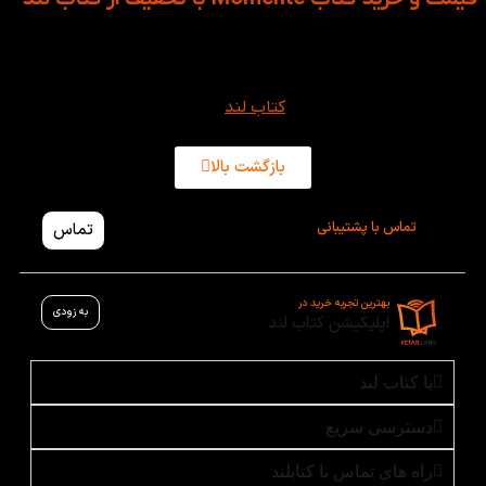
کتاب Momente سفری است قدم‌به‌قدم در دنیای زبان آلمانی؛ که با
لحظه‌های واقعی، تمرین‌های تعاملی و موضوعات امروزی، یادگیری
را ساده، جذاب و ماندگار می‌سازد. برای خرید هر یک از جلدهای
مومنته از همین صفحه در
کتاب لند
اقدام کنید.
بازگشت بالا
تماس با پشتیبانی
تماس
بهترین تجربه خرید در
به زودی
اپلیکیشن کتاب لند
با کتاب لند
دسترسی سریع
راه های تماس با کتابلند