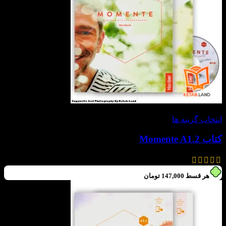
-30%
انتخاب گزینه ها
کتاب Momente A1.2
630,000
تومان
–
588,000
تومان
هر قسط
147,000
تومان