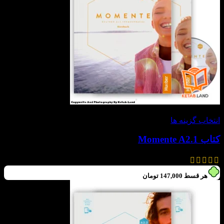
-30%
انتخاب گزینه ها
کتاب Momente A2.1
630,000
تومان
–
588,000
تومان
هر قسط
147,000
تومان