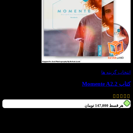
-30%
انتخاب گزینه ها
کتاب Momente A2.2
630,000
تومان
–
588,000
تومان
هر قسط
147,000
تومان