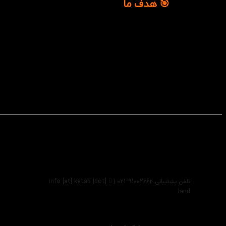
🎯 هدف ما
پشتیبانی تخصصی یعنی شما با خیال راحت بخری، ب
ما کنارت هستیم؛ قبل، حین و حتی بعد از خرید.
تلفن پشتیبانی 91002662-021 |
info [at] ketab [dot]
land