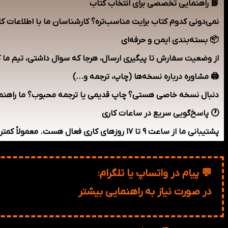
📘 راهنمایی تخصصی برای انتخاب کتاب
نمی‌دونی کدوم کتاب برایت مناسب‌تره؟ کارشناسان ما با اطلاعات 
📦 بسته‌بندی ایمن و حرفه‌ای
از وضعیت سفارش تا پیگیری ارسال، هرجا که سوال داشتی، تیم ما
🖨️ مشاوره درباره نسخه‌ها (چاپ، ترجمه و...)
دنبال نسخه خاصی هستی؟ چاپ قدیمی یا ترجمه محبوب؟ ما راهنمایی
🕐 پاسخ‌گویی سریع در ساعات کاری
پشتیبانی ما از ساعت ۹ تا ۱۷ روزهای کاری فعال هست. معمولاً کمتر از یک ساعت به پیامت پاسخ می‌دیم.
💬 پیام در واتساپ یا تلگرام:
09915232208
در صورت نیاز به راهنمایی بیشتر
021-91002662