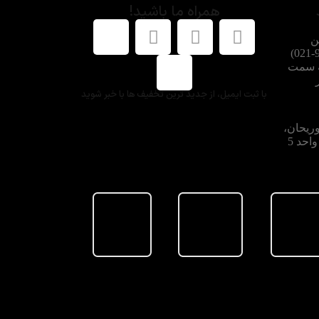
همراه ما باشید!
ن
شماره هماهنگ کنید: 91002662-021)
ه سمت
با ثبت ایمیل، از جدید ترین تخفیف ها با خبر شوید
وریحان،