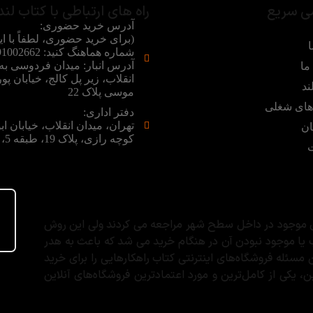
ی سریع
راه های ارتباطی با کتاب لند
آدرس خرید حضوری:
(برای خرید حضوری، لطفاً با ای
ا
آدرس انبار: میدان فردوسی ب
ما
انقلاب، زیر پل کالج، خیابان پور
ند
موسی پلاک 22
ای شغلی
دفتر اداری:
تهران، میدان انقلاب، خیابان اب
ان
کوچه رازی، پلاک 19، طبقه 5، واحد 5
ت
های موجود در داخل سطح شهر مراجعه می کردند ولی این روش
 یا موجود نبودن آن در هنگام خرید می شد که باعث به هدر
ئله فروشگاه‌های اینترنتی کتاب راهکارهایی را برای خرید
 یکی از کامل‌ترین و مورد اعتماد‌ترین فروشگاه‌های آنلاین