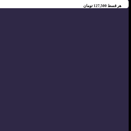
هر قسط
127,500
تومان