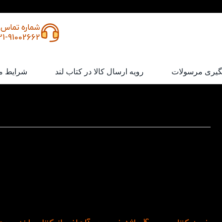
شماره تماس
21-91002662
گیری مرسولات
رویه ارسال کالا در کتاب لند
شرایط م
کتاب 4000 واژه ضروری آلمانی
کتاب
چهار
واژه ضروری آلمانی
یک منبع کامل و مفید برای
تقوی
ضروری آلمانی
پرکاربرد، مهارت‌های خواندن، نوشتن و مکالمه خود را بهبود دهید. 
کتاب همراه با فایل صوتی دو زبانه به شما ارائه می‌شود. م
زبان‌آموزان در سطوح مختلف (از مبتدی تا پیشرفته)، این کتاب با
متنوع و مثال‌های کاربردی، فرآیند یادگیری را ساده و مؤثر می‌ک
دنبال تقویت زبان آلمانی خود هستید، این کتاب می‌تواند گزینه‌ای
شما باشد.