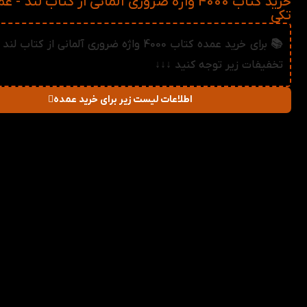
خرید کتاب 4000 واژه ضروری آلمانی از کتاب لند - 
تکی
📚 برای خرید عمده کتاب 4000 واژه ضروری آلمانی از کت
تخفیفات زیر توجه کنید ↓↓↓
اطلاعات لیست زیر برای خرید عمده
در صورت خرید تعداد:
قیمت
میزان تخفیف دریا
2-3
776,160
تومان
1%
4-5
768,320
تومان
2%
6-10
760,480
تومان
3%
11-30
752,640
تومان
4%
31-50
744,800
تومان
5%
51+
736,960
تومان
6%