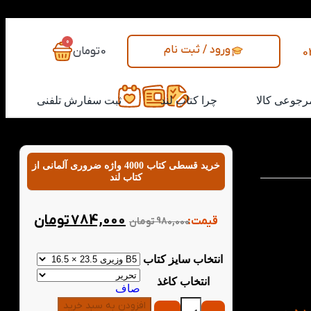
0
ورود / ثبت نام
0
تومان
0
رجوعی کالا
چرا کتاب لند
ثبت سفارش تلفنی
خرید قسطی کتاب 4000 واژه ضروری آلمانی از
کتاب لند
ت دواژگان
است. این کتاب به شما کمک می‌کند تا با یادگیری 4000 واژه
784,000
تومان
قیمت:
980,000
تومان
همچنین این
ناسب برای
 تمرین‌های
انتخاب سایز کتاب
ند. اگر به
 عالی برای
انتخاب کاغذ
صاف
افزودن به سبد خرید