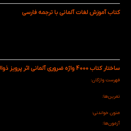
کتاب آموزش لغات آلمانی با ترجمه فارسی
مناسب برای همه سطوح: از مبتدی تا پیشرفته (A1-B2)
تمرین‌های متنوع و کاربردی: جملات نمونه، ترجمه، و تمرین
یادگیری سریع‌تر و مؤثرتر: با تصویرسازی ذهنی و مثال‌های
آمادگی برای آزمون‌ها: مانند TestDaF، Telc، و Goethe
خرید کتاب 4000 واژه ضروری آلمانی از سایت م
آورید. فرصت را از دست ندهید و دایره لغات آلمانی خود ر
ساختار کتاب 4000 واژه ضروری آلمانی اثر پرویز ذوالجلالی
فهرست واژگان:
واژگان در این بخش به ترتیب حروف الفبا آمده‌اند
است.
تمرین‌ها:
برای هر بخش از واژگان، تمرین‌هایی برای کمک به ت
جملات نمونه، جای‌خالی، ترجمه و غیره هستند.
متون خواندنی:
برای تقویت مهارت درک مطلب، متون کوتاه و ساده ب
آزمون‌ها:
در پایان هر بخش، آزمون‌هایی برای ارزیابی پیشرفت و 
خود را بر واژگان ارزیابی کنند.