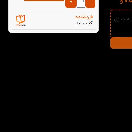
عمده و
+
-
فروشنده:
اب لند به جدول
کتاب لند
فتی