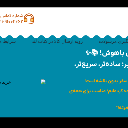
شماره تماس
21-91002662
گیری مرسولات
رویه ارسال کالا در کتاب لند
شرایط م
ای باهوش! 📚✨
 ساده‌تر، سریع‌تر،
 سفر بدون نقشه است!
ده کرده‌ایم؛ مناسب برای همه‌ی
ظرته!"