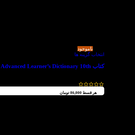
-10%
ناموجود
انتخاب گزینه ها
کتاب Oxford Advanced Learner’s Dictionary 10th
2,300,000
تومان
2,070,000
تومان
هر قسط
86,000
تومان