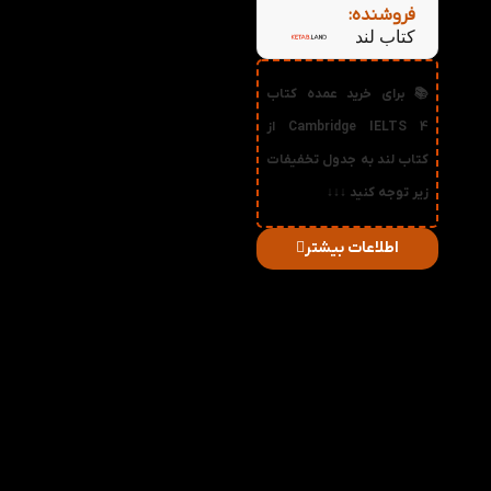
فروشنده:
کتاب لند
📚 برای خرید عمده کتاب
Cambridge IELTS 4 از
کتاب لند به جدول تخفیفات
زیر توجه کنید ↓↓↓
اطلاعات بیشتر
در
میزان
صورت
قیمت
تخفیف
خرید
دریافتی
تعداد:
1%
2-3
158,400
تومان
2%
4-5
156,800
تومان
3%
6-10
155,200
تومان
4%
11-30
153,600
تومان
5%
31-50
152,000
تومان