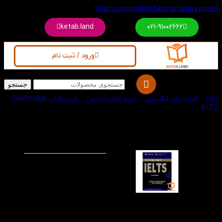
Skip to navigation
Skip to main content
ketab.land
021-91002662
ورود / ثبت نام
جستجو
خانه
/
کتاب زبان انگلیسی
/
خرید کتاب آیلتس
/
خرید کتاب Cambridge
IELTS
کتاب Cambridge
-60%
ویژه
IELTS 4
کتاب ذکر شده همان طور
که توضیح داده شد تمام
نکات و تکنیک های مرتبط
و ضروری برای آزمون
اصلی آیلتس را پوشش
می دهد و آنها از این