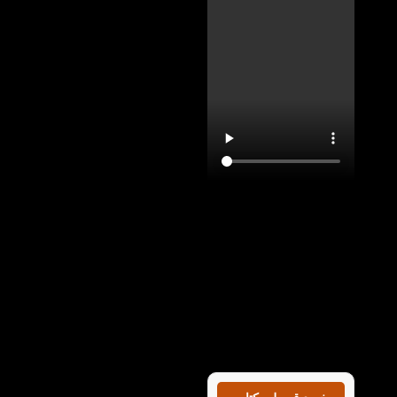
با تماشای ویدیو معرفی
کتاب Cambridge IELTS
4 در کتاب لند می توانید
با این کتاب به خوبی
آشنا شوید و بدانید که
کتاب کمبریج آیلتس 4
چه کمکی در پیشرفت شما
در سطوح زبان انگلیسی
می‌کند.