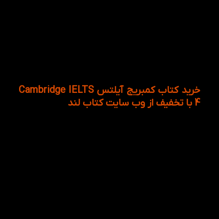
تست ۳
تست ۴
سیستم جنرال: تست های خواندن و درک مطلب و
نوشتن A
سیستم جنرال: تست های خواندن و درک مطلب و
نوشتن B
متن های نوشته شده برای ارائه محتویات بخش
مهارت شنیداری
خرید کتاب کمبریج آیلتس Cambridge IELTS
4 با تخفیف از وب سایت کتاب لند
امروزه قبول شدن در آزمون های بین المللی با نمره ی بالا
یکی از اهداف اصلی کسانی میباشد که برای مقاصد
مختلف به یادگیری زبان اقدام مینمایند. سری کتاب های
آیلتس کمبریج برای کسانی مناسب است که میخواهند در
آزمون های آیلتس شرکت نمایند. از سوی دیگر این
مجموعه هم به صورت خودخوان و هم به صورت غیر
خودخوان (همراه با یک مدرس) میتوان مطالعه کرد. اگر
قصد خرید کتاب های کمبریج آیلتس را دارید میتوانید با
سرچ کردن در اینترنت، از فروشگاه آنلاین کتاب لند به خرید
کمبریج آیلتس 4 اقدام نمایید.