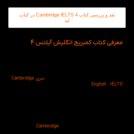
نقد و بررسی کتاب Cambridge IELTS 4 در کتاب
لند
معرفی کتاب کمبریج انگلیش آیلتس 4
برای یادگیری زبان، الزاماتی وجود دارد که علاوه بر آموزش،
انگیزه نیز حرف اول را میزند. از طرفی نیز باید گفت کتاب
Cambridge English IELTS 4 از دسته کتاب هایی است
که می‌توان به صورت خودخوان فراگرفت. کتاب
Cambridge IELTS 4، چهارمین دوره از
سری Cambridge
English IELTS
، یکی از معدودترین و ضروری‌ترین
کتاب‌های تست زنی است که با ارائه تکنیک های کاملا
حرفه ای و ضروی برای داوطلبان آیلتس طراحی شده است.
این مجموعه تا دوره 10 آکادمیک و جنرال به صورت
یکپارچه است و از دوره 11 به بعد آکادمیک و جنرال به
صورت جداگانه می باشد. نویسندگان کتاب کمبریج
انگلیش آیلتس 4 Clare McDowell و Vanessa Jakeman
هستند و توسط انتشارات جهانی
Cambridge
در انگلستان
منتشر شده است.