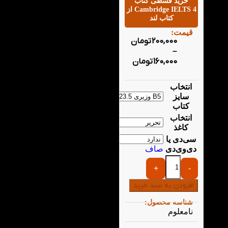
خرید قسطی کتاب
Cambridge IELTS 4 از
کتاب لند
قیمت:
200,000
تومان
–
160,000
تومان
انتخاب
سایز
کتاب
انتخاب
کاغذ
سی‌دی یا
دی‌وی‌دی
صاف
+
-
افزودن به سبد خرید
شناسه محصول:
نامعلوم