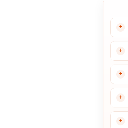
+
+
+
+
+