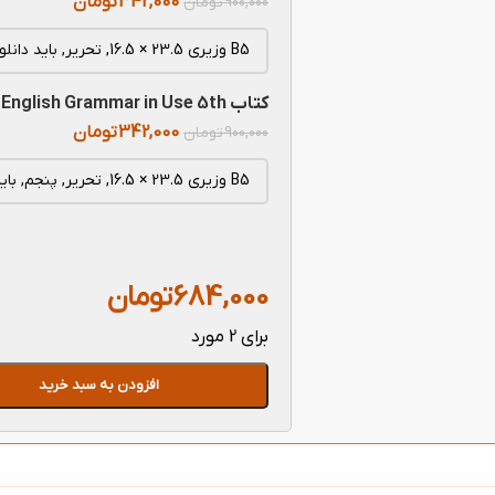
342,000
تومان
900,000
تومان
کتاب English Grammar in Use 5th
342,000
تومان
900,000
تومان
684,000
تومان
برای 2 مورد
افزودن به سبد خرید