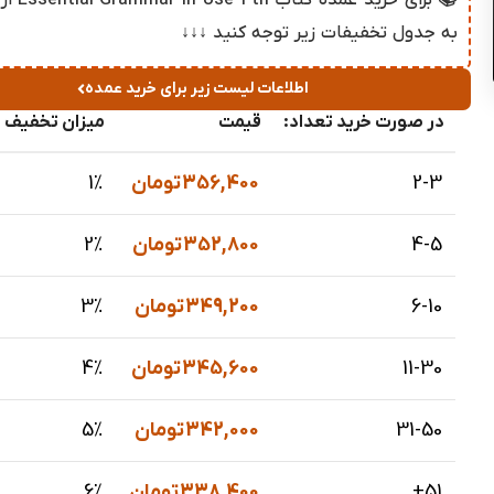
📚 برای خرید 
به جدول تخفیفات زیر توجه کنید ↓↓↓
اطلاعات لیست زیر برای خرید عمده
در صورت خرید تعداد:
قیمت
میزان تخفیف د
2-3
356,400
تومان
1%
4-5
352,800
تومان
2%
6-10
349,200
تومان
3%
11-30
345,600
تومان
4%
31-50
342,000
تومان
5%
51+
338,400
تومان
6%