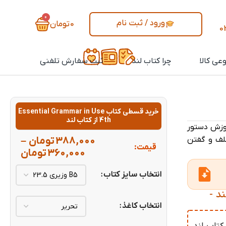
0
ورود / ثبت نام
0
تومان
0
عی کالا
چرا کتاب لند
ثبت سفارش تلفنی
خرید قسطی کتاب Essential Grammar in Use
4th از کتاب لند
وزش دستور
تلف و گفتن
388,000
تومان
–
قیمت:
360,000
تومان
انتخاب سایز کتاب
E از کتاب لند -
انتخاب کاغذ