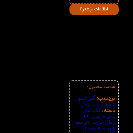
اطلاعات بیشتر
در
میزان
صورت
قیمت
تخفیف
خرید
دریافتی
تعداد:
1%
2-3
233,640
تومان
2%
4-5
231,280
تومان
3%
6-10
228,920
تومان
4%
11-30
226,560
تومان
5%
31-50
224,200
تومان
6%
51+
221,840
تومان
شناسه محصول:
نامعلوم
برچسب:
آلبر کامو
,
انتشارات به سخن
دسته:
کتاب های
زبان فارسی
,
کتاب
رمان خارجی (ترجمه
شده به فارسی)
,