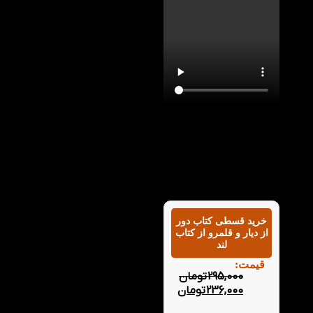
با تماشای ویدیو معرفی
کتاب دور از دیار و قلمرو
در کتاب لند می توانید با
خلاصه این کتاب به
خوبی آشنا شوید.
خرید قسطی کتاب دور
از دیار و قلمرو از کتاب
لند
قیمت:
295,000
تومان
236,000
تومان