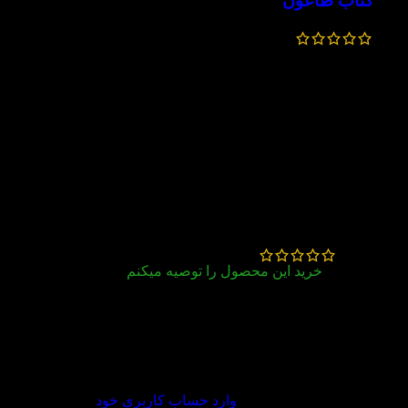
کتاب طاعون
445,000
تومان
356,000
تومان
1 دیدگاه برای
کتاب دور از دیار و
قلمرو
مهسا یوسفی
–
بهمن 30, 1402
خرید این محصول را توصیه میکنم
به موقع رسید به دستم و بسته بندی هم عالی بود
باتشکر
دیدگاه خود را بنویسید
برای ثبت نقد و بررسی
وارد حساب کاربری خود
شوید.