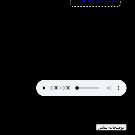
کتاب رمان فلسفی
پادکست کتاب دور از دیار و قلمرو
دور از دیار و قلمرو مجموعه‌ای از داستان‌های کوتاه آلبر کامو
است که به تنهایی، بیگانگی و جست‌وجوی معنا می‌پردازد. در
این پادکست، بخش کوتاهی از متن کتاب را می‌شنوید.
توضیحات بیشتر
کتاب لند - آلما عسکرزاده