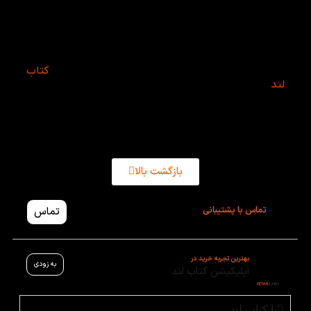
اگر شما هم از طرفداران آلبر کامو هستید و دنبال یک اثر
متفاوت از این نویسنده‌ی فوق‌العاده هستید، حتما دور از
دیار و قلمرو رو بخونید. قول میدم که از خوندنش
پشیمون نشید! شما می‌تونید این اثر از آلبر کامو رو با
بهترین درصد تخفیف و بالاترین کیفیت از وبسایت
کتاب
لند
تهیه کنید. همچنین هر سوالی هم داشتید، با ما
تماس بگیرید و از مشاوره‌ی رایگان ما بهره ببرید.
بازگشت بالا
تماس با پشتیبانی
تماس
بهترین تجربه خرید در
به زودی
اپلیکیشن کتاب لند
با کتاب لند