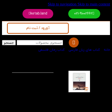
Skip to navigation
Skip to main content
ketab.land
021-91002662
ورود / ثبت نام
جستجو
خانه
/
کتاب های زبان فارسی
/
کتاب رمان فلسفی
کتاب دور از دیار و
-20%
قلمرو
آلبر کامو در کتاب پیش رو
سعی می‌کنه تا وجهه‌ی
دیگه‌ای از انسان رو به
خواننده نشون بده. اون
قسمتی از انسان که
حاضره برای رسیدن به
قدرت، هر ظلم و جنایتی