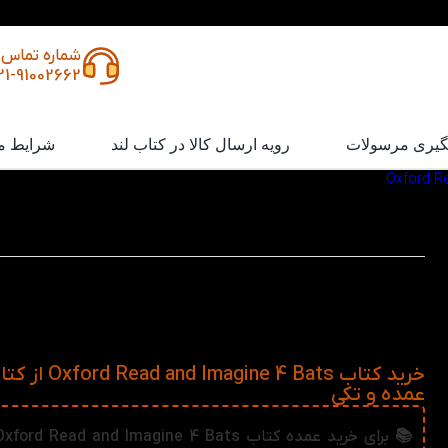
شماره تماس
21-91002662
گیری مرسولات
رویه ارسال کالا در کتاب لند
شرایط م
/
کتاب Oxford Read and Imagine 4 Bats
کتاب Oxford Read and Imagine 4 Bats
در این داستان پرهیجان، همراه پروفسور هاتون و خانواده‌اش به د
خفاش‌ها سفر می‌کنید. کتابی که هم پر از ماجرا و کشف‌های هیجان
و هم رازهای علمی این موجودات شگفت‌انگیز را به شما نشان می‌د
بی‌نظیر از داستان، علم و یادگیری زبان!
خرید کتاب Imagine 4 Bats
عمده و تکی