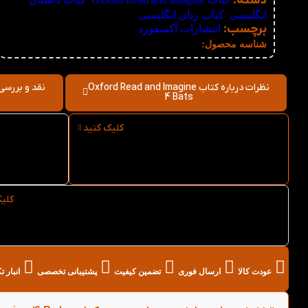
دسته:
انگلیسی
,
کتاب زبان انگلیسی
برچسب:
انتشارات آکسفورد
نامعلوم
شناسه محصول:
نظرات درباره کتاب Oxford Read and Imagine
4 Bats
کلیک کنید
ارسال فوری کتاب Oxford
Read and Imagine 4 Bats از
Bats
کتاب لند
کلی
خرید عمده کتاب Oxford Read and Imagine 4 Bats
از کتاب لند
عودت کالا
ارسال فوری
تضمین کیفیت
پشتیبانی تخصصی
انبار 