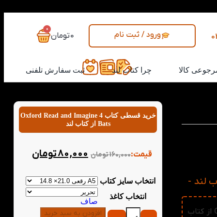
0
ورود / ثبت نام
0
تومان
0
رجوعی کالا
چرا کتاب لند
ثبت سفارش تلفنی
خرید قسطی کتاب Oxford Read and Imagine 4
Bats از کتاب لند
نیای مرموز
‌انگیز است
80,000
تومان
قیمت:
160,000
تومان
هد؛ ترکیبی
Oxford Read and  از کتاب لند -
انتخاب سایز کتاب
انتخاب کاغذ
صاف
📚 برای خرید عمده کتاب Oxford Read and Imagine 4 Bats از کتاب
افزودن به سبد خرید