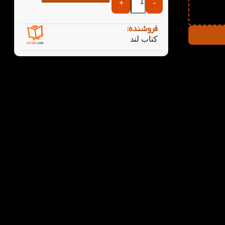
+
-
فروشنده:
کتاب لند
تی