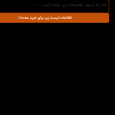
لند به جدول تخفیفات زیر توجه کنید ↓↓↓
اطلاعات لیست زیر برای خرید عمده
در صورت خرید تعداد:
قیمت
میزان تخفیف دریاف
2-3
79,200
تومان
1%
4-5
78,400
تومان
2%
6-10
77,600
تومان
3%
11-30
76,800
تومان
4%
31-50
76,000
تومان
5%
51+
75,200
تومان
6%