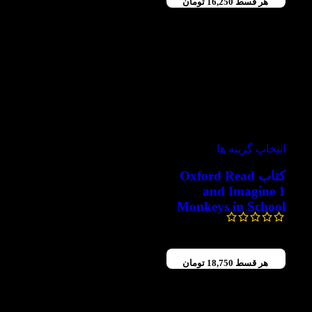
هر قسط
16,250
تومان
-50%
انتخاب گزینه ها
کتاب Oxford Read
and Imagine 1
Monkeys in School
130,000
تومان
65,000
تومان
هر قسط
18,750
تومان