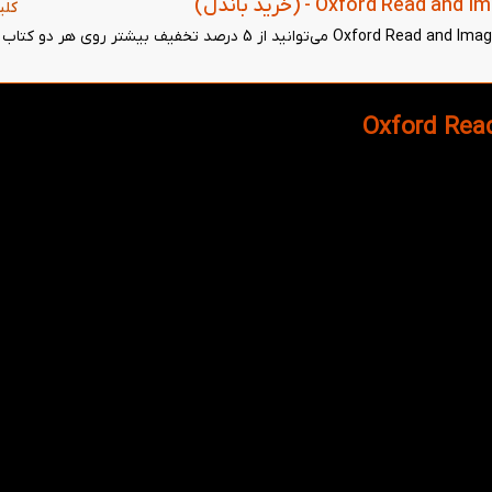
کلی
با خرید باندل (خرید سطح بعدی همزمان با این کتاب) کتاب Oxford Read and Imagine 4 Bats می‌توانید از 5 درصد تخفیف بیشتر