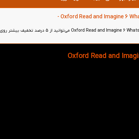
تخفیف بیشتر با خرید سطح بعدی: کتاب Oxford Read and Imagine 6 Whats So Funny -
با خرید باندل (خرید سطح بعدی همزمان با این کتاب) کتاب Oxford Read and Imagine 6 Whats So Funny 