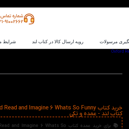
شماره تماس
21-91002662
گیری مرسولات
رویه ارسال کالا در کتاب لند
شرایط م
/
کتاب Oxford Read and Imagine 6 Whats So Funny
کتاب Oxford Read and Imagine 6 Whats So Funny
در این داستان، پروفسور هاتون و خانواده‌اش به دنیای خنده 
می‌کنند. از موقعیت‌های بامزه تا کشف علمی پشت خنده، کت
لحظه‌های سرگرم‌کننده‌ای است که هم شما را می‌خنداند و
انگلیسی‌تان را تقویت می‌کند.
کتاب لند - عمده و تکی
📚 برای خرید عمده کتاب  and Imagine 6 Whats So