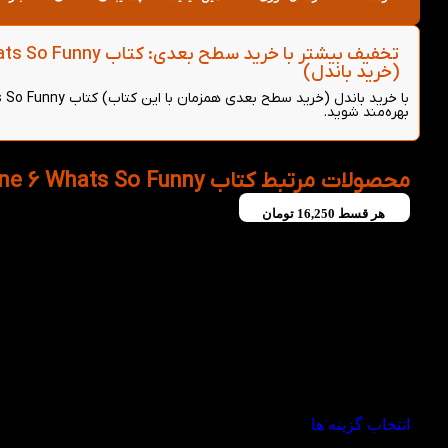
(خرید باندل)
بهره‌مند شوید.
محصولات مرتبط کتاب Oxford Read and Imagine 6 Whats So Funny
هر قسط
16,250
تومان
-50%
انتخاب گزینه ها