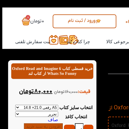
0
ورود / ثبت نام
0
تومان
0
رجوعی کالا
چرا کتاب لند
ثبت سفارش تلفنی
خرید قسطی کتاب Oxford Read and Imagine 6
Whats So Funny از کتاب لند
و طنز سفر
اب پر از
80,000
تومان
قیمت:
160,000
تومان
 هم زبان
خرید کتاب Oxford Read and Imagine 6 Whats So Funny از
انتخاب سایز کتاب
انتخاب کاغذ
صاف
Oxford Read
افزودن به سبد خرید