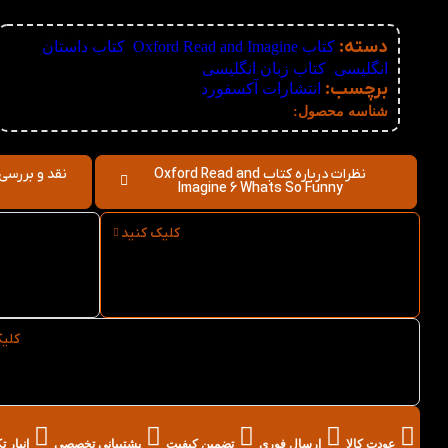
دسته:
کتاب Oxford Read and Imagine
,
کتاب داستان
انگلیسی
,
کتاب زبان انگلیسی
برچسب:
انتشارات آکسفورد
نامعلوم
شناسه محصول:
نظرات درباره کتاب Oxford Read and
Imagine 6 Whats So Funny
کلیک کنید
ارسال فوری کتاب Oxford
s So
Read and Imagine 6 Whats
So Funny از کتاب لند
nny
کلی
خرید عمده کتاب Oxford Read and Imagine 6
Whats So Funny از کتاب لند
عودت کالا
ارسال فوری
تضمین کیفیت
پشتیبانی تخصصی
انبار 