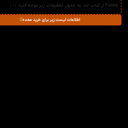
Funny از کتاب لند به جدول تخفیفات زیر توجه کنید ↓↓↓
اطلاعات لیست زیر برای خرید عمده
در صورت خرید تعداد:
قیمت
میزان تخفیف دریاف
2-3
79,200
تومان
1%
4-5
78,400
تومان
2%
6-10
77,600
تومان
3%
11-30
76,800
تومان
4%
31-50
76,000
تومان
5%
51+
75,200
تومان
6%