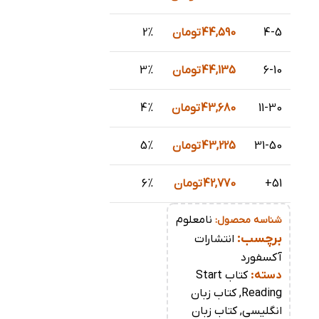
4-5
44,590
تومان
2%
6-10
44,135
تومان
3%
11-30
43,680
تومان
4%
31-50
43,225
تومان
5%
51+
42,770
تومان
6%
نامعلوم
شناسه محصول:
برچسب:
انتشارات
آکسفورد
دسته:
کتاب Start
Reading
,
کتاب زبان
انگلیسی
,
کتاب زبان