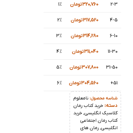
2-3
320,760
تومان
1%
4-5
317,520
تومان
2%
6-10
314,280
تومان
3%
11-30
311,040
تومان
4%
31-50
307,800
تومان
5%
51+
304,560
تومان
6%
نامعلوم
شناسه محصول:
دسته:
خرید کتاب رمان
کلاسیک انگلیسی
,
خرید
کتاب رمان اجتماعی
انگلیسی
,
رمان های