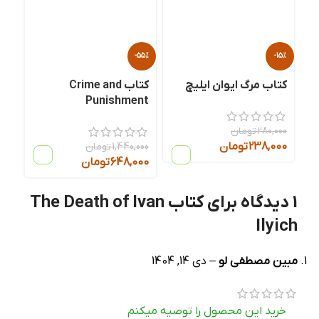
-55%
-15%
کتاب مرگ ایوان ایلیچ
کتاب Crime and
Punishment
280,000
تومان
238,000
تومان
1,440,000
تومان
648,000
تومان
1 دیدگاه برای
کتاب The Death of Ivan
Ilyich
مبین مصطفی لو
–
دی 14, 1404
خرید این محصول را توصیه میکنم