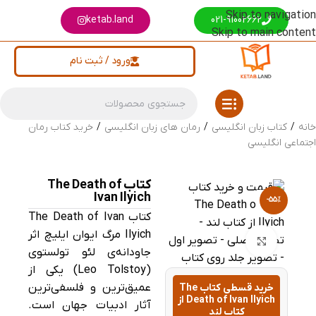
Skip to navigation
ketab.land
021-91002662
Skip to main content
ورود / ثبت نام
خانه
/
کتاب زبان انگلیسی
/
رمان های زبان انگلیسی
/
خرید کتاب رمان
اجتماعی انگلیسی
کتاب The Death of
Ivan Ilyich
-55%
کتاب The Death of Ivan
Ilyich مرگ ایوان ایلیچ اثر
بزرگنمایی تصویر
جاودانه‌ی لئو تولستوی
(Leo Tolstoy) یکی از
عمیق‌ترین و فلسفی‌ترین
خرید قسطی کتاب The
Death of Ivan Ilyich از
آثار ادبیات جهان است.
کتاب لند