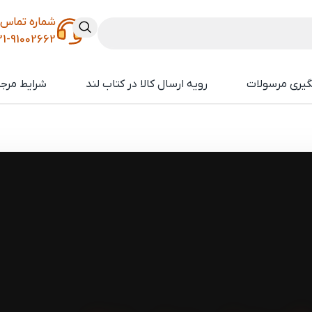
شماره تماس
21-91002662
گیری مرسولات
رویه ارسال کالا در کتاب لند
شرایط مرجو