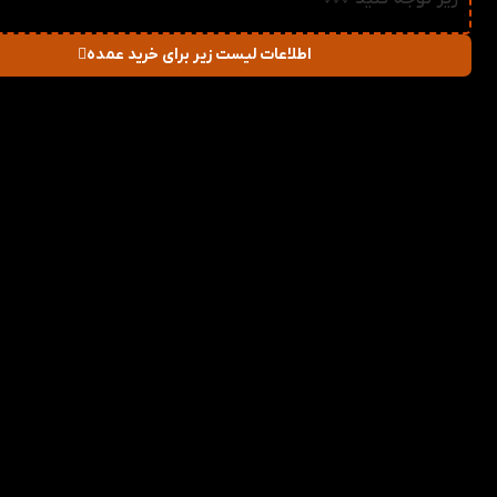
اطلاعات لیست زیر برای خرید عمده
در صورت خرید تعداد:
قیمت
میزان تخفیف دریا
2-3
679,140
تومان
1%
4-5
672,280
تومان
2%
6-10
665,420
تومان
3%
11-30
658,560
تومان
4%
31-50
651,700
تومان
5%
51+
644,840
تومان
6%