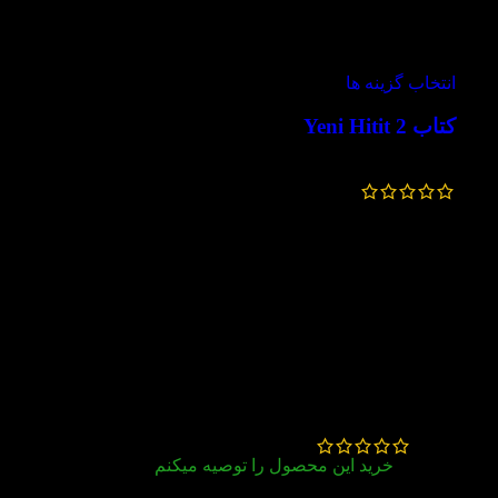
-30%
انتخاب گزینه ها
کتاب Yeni Hitit 2
728,000
تومان
–
686,000
تومان
5 دیدگاه برای
کتاب Yeni Hitit 3
مروارید جزائی
–
تیر 1, 1402
خرید این محصول را توصیه میکنم