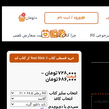
0
ورود / ثبت نام
0
تومان
0
رجوعی کالا
چرا کتاب لند
ثبت سفارش تلفنی
خرید قسطی کتاب Yeni Hitit 3 از کتاب لند
رکی طراحی
728,000
تومان
–
و زبان های
قیمت:
خارجی دانشگاه آنکارا برای آموزش زبان ترکی به افراد غیر ترک زبان در ۳
686,000
تومان
انتخاب سایز کتاب
انتخاب کاغذ
ند به جدول تخفیفات
سی‌دی یا دی‌وی‌دی
صاف