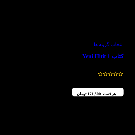
-30%
انتخاب گزینه ها
کتاب Yeni Hitit 1
728,000
تومان
–
686,000
تومان
هر قسط
171,500
تومان