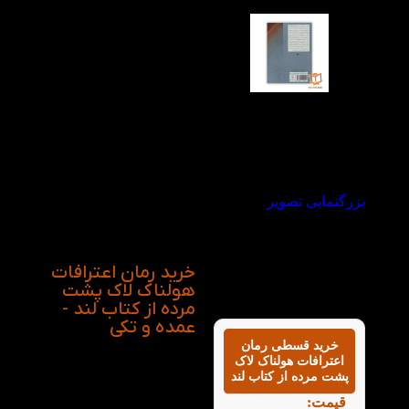
مرگ همسر جوان راوی
داستان شروع می شود.
طنز سیاه در داستان،
رفت و برگشت‌های
زمانی و روابط بین آدم‌ها
این رمان را جذاب کرده
است. این کتاب انسان را
مجبور می کند تمام نقاب
هایش را بردارد و به
هیولاهای مخفی اجازه
بیرون جهیدن بدهد و در
اصل خود واقعی‌اش را
بزرگنمایی تصویر
نمایش دهد.
خرید رمان اعترافات
هولناک لاک پشت
مرده از کتاب لند -
عمده و تکی
خرید قسطی رمان
اعترافات هولناک لاک
پشت مرده از کتاب لند
قیمت: