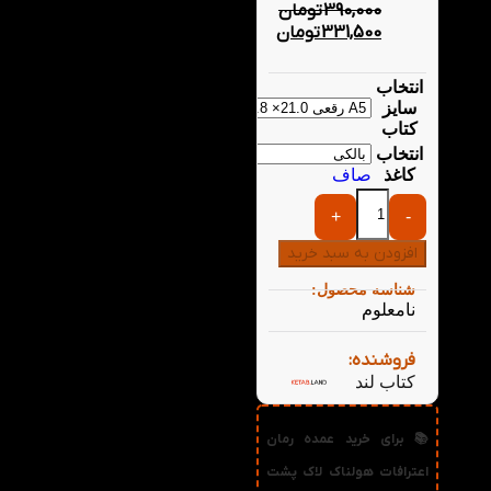
390,000
تومان
331,500
تومان
انتخاب
سایز
کتاب
انتخاب
کاغذ
صاف
+
-
افزودن به سبد خرید
شناسه محصول:
نامعلوم
فروشنده:
کتاب لند
📚 برای خرید عمده رمان
اعترافات هولناک لاک پشت