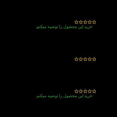
اصلاًکلاً جالب نبود هییچجورهه
سیده مریم اسلامی
–
فروردین 3, 1404
خرید این محصول را توصیه میکنم
کتاب خوب و ساده خوانی هست
رکسانا
–
آذر 3, 1401
از نظر من خیلی قشنگ بود و ارزش چندبار خوندن
رو داره حتی
فاطمه زمانی
–
مهر 14, 1401
خرید این محصول را توصیه میکنم
شاید باعث بشه دیدمون به ادمها و کاراشون عوض
شه