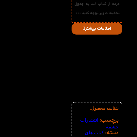
مرده از کتاب لند به جدول
تخفیفات زیر توجه کنید ↓↓↓
اطلاعات بیشتر
در
میزان
صورت
قیمت
تخفیف
خرید
دریافتی
تعداد:
1%
2-3
328,185
تومان
2%
4-5
324,870
تومان
3%
6-10
321,555
تومان
4%
11-30
318,240
تومان
5%
31-50
314,925
تومان
6%
51+
311,610
تومان
شناسه محصول:
نامعلوم
برچسب:
انتشارات
چشمه
دسته:
کتاب های