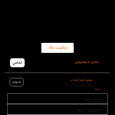
کتاب خوانی و آموزش علاقه ای ندارند ترغیب می کند تا
کتاب های بیشتری را نسبت به دیروز خریداری کنند.شما
که عاشق رمان خوندن هستید، می توانید قیمت رمان
اعترافات هولناک لاک پشت مرده را با منصفانه ترین حد
ممکن ببینید و خرید خود را انجام دهید.
بازگشت بالا
تماس با پشتیبانی
تماس
بهترین تجربه خرید در
به زودی
اپلیکیشن کتاب لند
با کتاب لند
دسترسی سریع