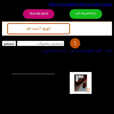
Skip to navigation
Skip to main content
ketab.land
021-91002662
ورود / ثبت نام
جستجو
خانه
/
کتاب های زبان فارسی
/
کتاب رمان ایرانی
رمان اعترافات هولناک
-15%
لاک پشت مرده
رمان اعترافات هولناک
لاک پشت مرده بسیار زیبا
و با ریتمی سریع و مملو از
ماجرا و در فضایی
طنزالود و گروتسک
داستان خود را بیان می
کند. داستان از لحظه