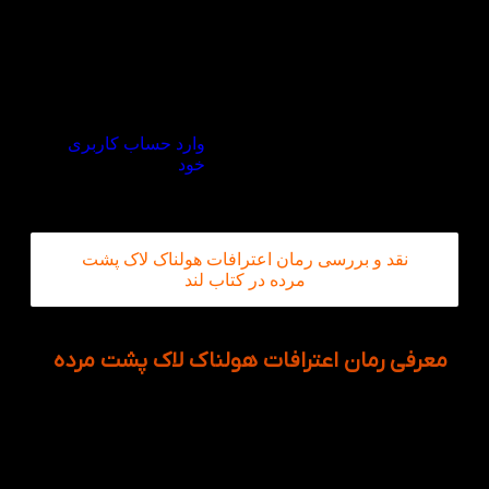
دیدگاه خود را بنویسید
برای ثبت نقد و بررسی
وارد حساب کاربری
خود
شوید.
دیدن ابعاد مختلف انسانها
نقد و بررسی رمان اعترافات هولناک لاک پشت
مرده در کتاب لند
معرفی رمان اعترافات هولناک لاک پشت مرده
این اثر، همان‌طور که از نامش پیداست، در فضایی
طنزالود و گروتسک داستان خود را بیان می کند. رمان
اعترافات هولناک لاک پشت مرده از لحظه مرگ همسر جوان
راوی داستان شروع می شود. زن جوانی که قلدر و عجیب