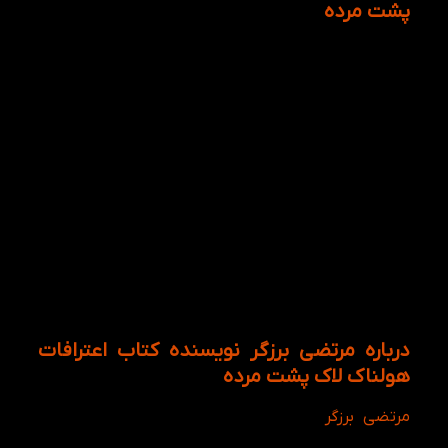
پشت مرده
کتاب اعترافات هولناک لاک‌پشت مُرده یک خیال‌پردازی
طولانی به قصد فراموش کردن ترس‌هایی است که در
هیچ‌جای کتاب مستقیماً حرفی ازش به میان نمی‌آید اما
حضوری مداوم دارد. ترس از مرگ، ترس از تنهایی، ترس از
دوست‌داشته نشدن، ترس از گذر زمان در بی‌عشقی و
فقدان. فرار از این ترس‌ها در رمان شکل نمادین به خود
می‌گیرند و معنایی جز آن‌چه نشان می‌دهند، القا می‌کنند.
از منظر ژیلبر دوران عمل خوردن به شکل نمادین نوعی
تلاش برای بازگشتن به دنیای درونی است. بازگشتن به
اعماق نهفته بدن و غوطه‌ور شدن در آرامشی تزلزل‌ناپذیر،
بازگشت به زهدان مادر. خیال‌پردازی درباره‌ی خوردن،
بلعیدن، مکیدن و یا فرو رفتن و غوطه‌ور شدن همگی
می‌توانند جلوه‌ای از این میل درونی باشند؛ پناه بردن به
دنیای درونی و برگشت به شکل اولیه‌ی حیات.
درباره مرتضی برزگر نویسنده کتاب اعترافات
هولناک لاک پشت مرده
مرتضی برزگر
متولد خرداد ۱۳۶۰، در تهران؛ نویسنده‌ و
داستان‌نویس است. او نویسنده خوش اقبالی است که