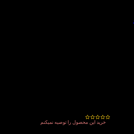
ومان
4 دیدگاه برای
رمان اعترافات هولناک
لاک پشت مرده
محمدحسین بیات
–
اردیبهشت 14, 1404
خرید این محصول را توصیه نمیکنم