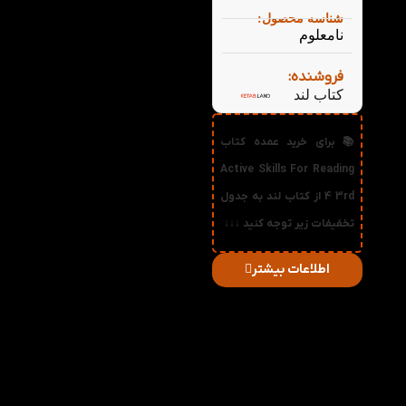
شناسه محصول:
نامعلوم
فروشنده:
کتاب لند
📚 برای خرید عمده کتاب
Active Skills For Reading
4 3rd از کتاب لند به جدول
تخفیفات زیر توجه کنید ↓↓↓
اطلاعات بیشتر
در
میزان
صورت
قیمت
تخفیف
خرید
دریافتی
تعداد:
1%
2-3
217,800
تومان
2%
4-5
215,600
تومان