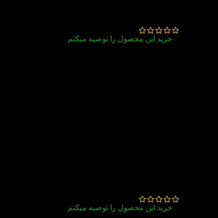
محمدرضا نصیری
–
خرداد 30, 1405
خرید این محصول را توصیه میکنم
عالی
ارسال سریع و به موقع/بسته بندی حرفه ای/
قیمت بسیار مناسب
ستایش بهاروند
–
آذر 5, 1404
خرید این محصول را توصیه میکنم