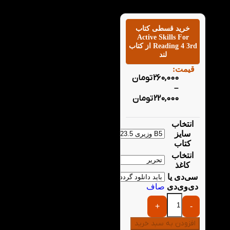
زبان انگلیسی می‌کند.
خرید قسطی کتاب
Active Skills For
Reading 4 3rd از کتاب
لند
قیمت:
260,000
تومان
–
220,000
تومان
انتخاب
سایز
کتاب
انتخاب
کاغذ
سی‌دی یا
دی‌وی‌دی
صاف
+
-
افزودن به سبد خرید