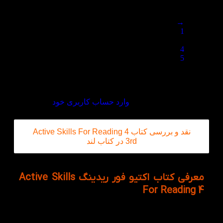
مفید است
→
1
…
4
5
6
دیدگاه خود را بنویسید
برای ثبت نقد و بررسی
وارد حساب کاربری خود
شوید.
نقد و بررسی کتاب Active Skills For Reading 4
3rd در کتاب لند
معرفی کتاب اکتیو فور ریدینگ Active Skills
For Reading 4
Active Skills For Reading 4 به عنوان بهترین گزینه ی
مناسب برای تقویت مهارت خواندن و همچنین میتوان از