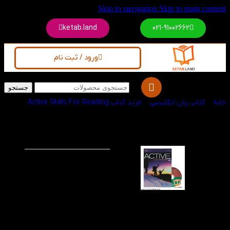
Skip to navigation
Skip to main content
ketab.land
021-91002662
ورود / ثبت نام
جستجو
خانه
/
کتاب زبان انگلیسی
/
خرید کتاب Active Skills For Reading
کتاب Active Skills
-60%
ویژه
For Reading 4 3rd
کتاب Active Skills For
Reading 4، کتابی مناسب
برای تقویت مهارت
خواندن زبان انگلیسی در
سطح پیشرفته است.
کتاب اکتیو فور ریدینگ ۴
می توانند برای تقویت دو