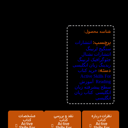
3%
6-10
213,400
تومان
4%
11-30
211,200
تومان
5%
31-50
209,000
تومان
6%
51+
206,800
تومان
شناسه محصول:
نامعلوم
برچسب:
انتشارات
سنگیج لرنینگ
,
انتشارات نشنال
جئوگرافیک لرنینگ
,
ریدینگ زبان انگلیسی
دسته:
خرید کتاب
Active Skills For
Reading
,
آموزش
سطح پیشرفته زبان
انگلیسی
,
کتاب زبان
انگلیسی
نظرات درباره
نقد و بررسی
مشخصات
کتاب
کتاب
کتاب
Active
Active
Active