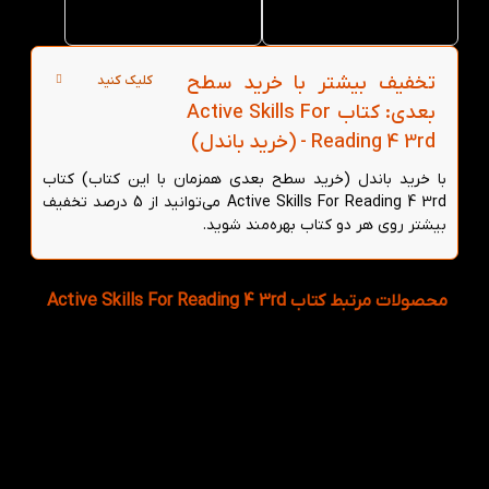
در تهران
تخفیف بیشتر با خرید سطح
کلیک کنید
بعدی: کتاب Active Skills For
Reading 4 3rd - (خرید باندل)
با خرید باندل (خرید سطح بعدی همزمان با این کتاب) کتاب
Active Skills For Reading 4 3rd می‌توانید از 5 درصد تخفیف
بیشتر روی هر دو کتاب بهره‌مند شوید.
محصولات مرتبط کتاب Active Skills For Reading 4 3rd
هر قسط
60,000
تومان