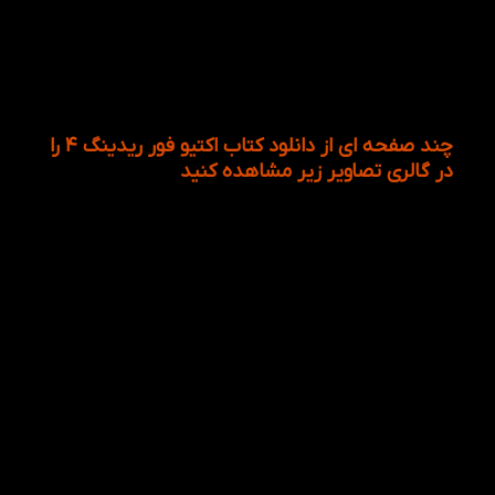
این کتاب و مجموعه Active Skills For Reading برای
تقویت مهارت شنیداری استفاده کرد. این مجموعه در
پنج سطح از اینترو تا سطح 4 می باشد. این کتاب
مناسب افرادی است که قصد شرکت در آزمون آیتلس به
عنوان یک کتاب مکمل نیز می باشد.
چند صفحه ای از دانلود کتاب اکتیو فور ریدینگ ۴ را
در گالری تصاویر زیر مشاهده کنید