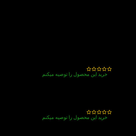
30 دیدگاه برای
کتاب Active Skills
For Reading 4 3rd
نارسان نخلبند
–
تیر 18, 1405
خرید این محصول را توصیه میکنم
برای کنکور عالی
لیلا بهبهانی
–
خرداد 31, 1405
خرید این محصول را توصیه میکنم
تشکر همه چی عالی بود