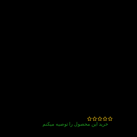
من این کتاب رو برای کلاسم خریدم قیمتش اونجا
خیلی بالا بود که بخرم ولی اینجا با تخفیف خریدم
تقریبا یک سوم قیمت اونجا بود
خیلی عالیی بود ممنونم..
ارسال به موقع و قیمت مناسب و بسته بندی
خوب
خانم رفیع (خرید و تحویل حضوری)
–
آبان 20, 1404
خرید این محصول را توصیه میکنم