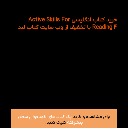
موضوعاتی درباره یحفاظت از حیات وحش
موضوعاتی درباره ی ضربه جهانی
خرید کتاب انگلیسی Active Skills For
Reading 4 با تخفیف از وب سایت کتاب لند
کتاب اکتیو فور ریدینگ ۴ را میتوان به عنوان یک کتاب
بسیار موثر و قوی برای تسلط بر مهارت رایتنیگ معرفی
شده است. زبان آموز زمانی از این کتاب می توان بهره
گیرد که تقریبا به سطحی متوسط رو بالا (upper
intermediate) رسیده است. سطح بندی این کتاب با
توجه به عبارات و دایره لغات، مفاهیم علمی و روزمره،
دانش تخصصی اشاره دارد. بنابراین کسانی که هنوز کتاب
آموزشی دیگر مطالعه نکرده اند و شناخت چندانی نسبت
به زبان ندارند نمیتوانند سطح های بالاتر را مطالعه کنند.
از سوی دیگر اگر خودتان را برای آزمون آیلتس دارید آماده
میکنید میتوانید به خرید کتاب اکتیو فور ریدینگ ۴ از وب
سایت کتاب لند اقدام نمایید.
برای مشاهده و خرید
پک کتاب‌های خودخوان سطح
پیشرفته
کلیک کنید.