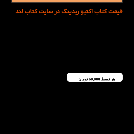
قیمت کتاب اکتیو ریدینگ در سایت کتاب لند
برای یادگیری زبان انگلیسی هزینه گزاف و بیهوده برای
کتاب ها نکنید! زبان آموزان از کتاب هایی که دارند باید
حداکثر استفاده نمایند. اگر در بین کتاب های متنوع زبان
انگلیسی دچار دردسر شده اید و نمیدانید چه کتاب هایی را
مطالعه نمایید، میتوانید از مشاوره رایگان و تلفنی کتاب
لند بهره مند شوید. از سوی دیگر قیمت کتاب اکتیو فور
ریدینگ ۴ در وب سایت کتاب لند بسیار مناسب و به
صرفه نیز هست.
هر قسط
60,000
تومان