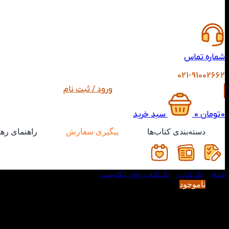
شماره تماس
021-91002662
ورود / ثبت نام
0
تومان
0
سبد خرید
دسته‌بندی کتاب‌ها
پیگیری سفارش
راهنمای ره
خانه
/
پک کتاب
/
پک کتاب رمان انگلیسی
/
پک مجموعه کتاب های Captain Underpants
-55%
ناموجود