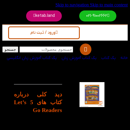
Skip to navigation
Skip to main content
ketab.land
021-91002662
ورود / ثبت نام
جستجو
خانه
/
پک کتاب
/
پک کتاب آموزش زبان
/
پک کتاب آموزش زبان انگلیسی
پک 8 جلدی کتاب 5
-30%
Let’s Go Readers
دید کلی درباره
کتاب های 5 Let’s
Go Readers
پک 8 جلدی کتاب لتس گو
ریدرز 5 شامل تصاویر زیبا