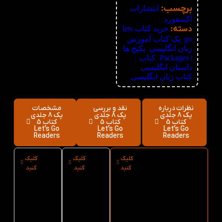
برچسب:
انتشارات
آکسفورد
دسته:
خرید کتاب lets
go
,
پک کتاب آموزش
زبان انگلیسی
,
پکیج ها
| Packages
,
کتاب
داستان انگلیسی
,
کتاب زبان انگلیسی
نظرات درباره
نقد و بررسی
مشخصات
پک 8 جلدی
پک 8 جلدی
پک 8 جلدی
کتاب 5
کتاب 5
کتاب 5
Let’s Go
Let’s Go
Let’s Go
Readers
Readers
Readers
کلیک
کلیک
کلیک
ارسال فوری پک
نوع
سایز پک
کنید
کنید
کنید
8 جلدی کتاب 5
کاغذ پک
8 جلدی
Let’s Go
8 جلدی
کتاب 5
Readers از
کتاب 5
Let’s Go
کتاب لند
Let’s Go
Readers
Readers