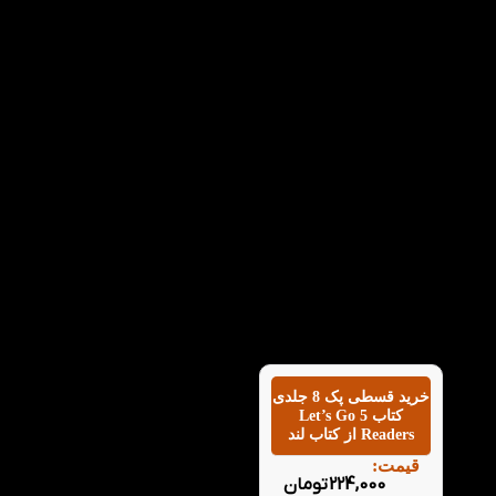
خرید قسطی پک 8 جلدی
کتاب 5 Let’s Go
Readers از کتاب لند
قیمت:
224,000
تومان