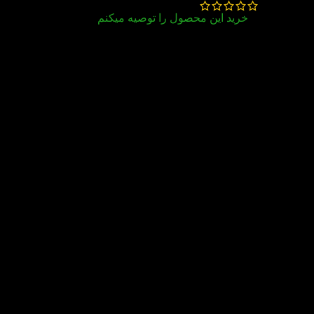
خرید این محصول را توصیه میکنم
۴ سری از این پک به همراه CD سفارش دادم که یه
سری از اون ، CD نداشت.
بسته بندی خوب بود