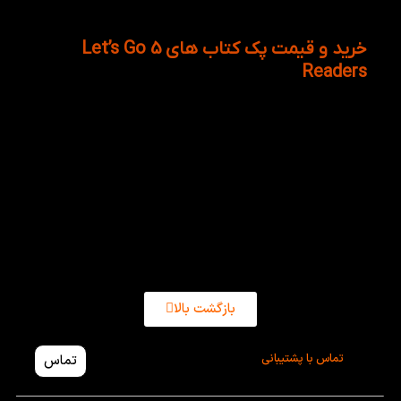
خریداری کنید.
خرید و قیمت پک کتاب های 5 Let’s Go
Readers
سری کتاب های لتس گو ریدرز پنج شامل محتوای تصویری
و متنی بسیار مناسبی هست که باعث بهتر شدن مهارت
Reading شما میشه. این پک 8 جلدی شامل 8 تا کتاب
داستان مختلف با داستان‌های جذاب و گیرا هست که
فرزندتون رو به هیچ وجه خسته نمیکنه. جهت خرید پک 8
جلدی کتاب 5 Let’s Go Readers به سایت کتاب لند
مراجعه کنین.
بازگشت بالا
تماس با پشتیبانی
تماس