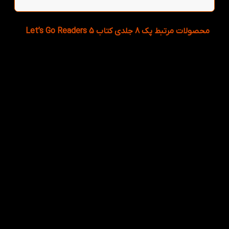
محصولات مرتبط پک 8 جلدی کتاب 5 Let’s Go Readers
هر قسط
45,500
تومان
-30%
انتخاب گزینه ها
پک 8 جلدی کتاب 1
Let’s Go Readers
224,000
تومان
–
182,000
تومان