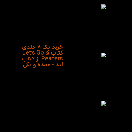
و جذاب می‌باشد که
موجب می‌شود کودک را
به خود جلب کند تا تصاویر
را همراه با متن آن دنبال
کند و مهارت خواندن خود
را تقویت کند.
خرید پک 8 جلدی
کتاب 5 Let’s Go
Readers از کتاب
لند - عمده و تکی