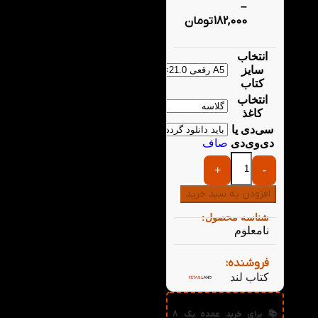
–
182,000
تومان
انتخاب
سایز
کتاب
انتخاب
کاغذ
سی‌دی یا
دی‌وی‌دی
صاف
+
-
افزودن به سبد خرید
شناسه محصول:
نامعلوم
فروشنده:
کتاب لند
📚 برای خرید عمده پک 8