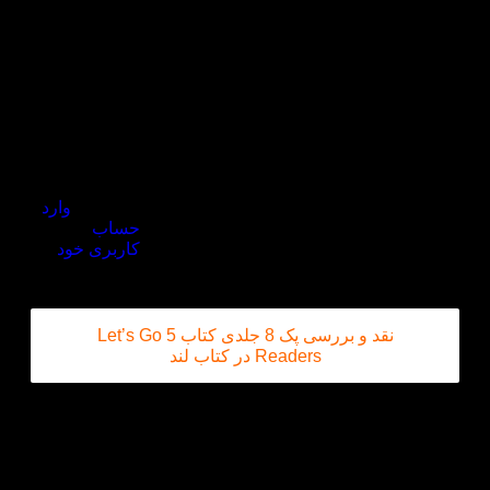
دیدگاه خود را
بنویسید
برای ثبت نقد
و بررسی
وارد
حساب
کاربری خود
تصاویر خوب، فایل صوتی مطلوب.
شوید.
نقد و بررسی پک 8 جلدی کتاب 5 Let’s Go
Readers در کتاب لند
حتما با کتاب‌های لتس گو آشنایی دارین این سری کتاب
ها مناسب کودکان هست و محتوای بسیار کاملی داره که
در روند آموزش تاثیر خوبی میذاره. هر سطح این کتاب