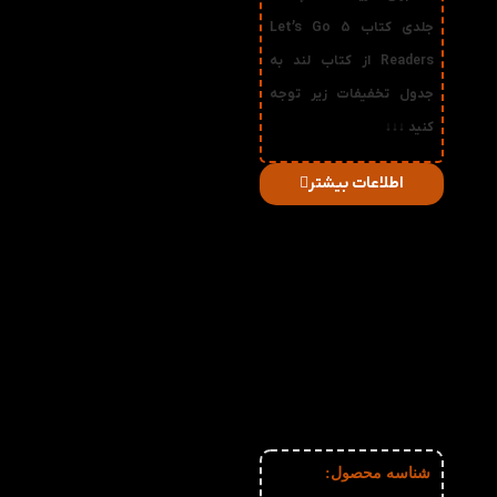
جلدی کتاب 5 Let’s Go
Readers از کتاب لند به
جدول تخفیفات زیر توجه
کنید ↓↓↓
اطلاعات بیشتر
در
میزان
صورت
قیمت
تخفیف
خرید
دریافتی
تعداد:
1%
2-3
180,180
تومان
2%
4-5
178,360
تومان
3%
6-10
176,540
تومان
4%
11-30
174,720
تومان
5%
31-50
172,900
تومان
6%
51+
171,080
تومان
شناسه محصول:
نامعلوم