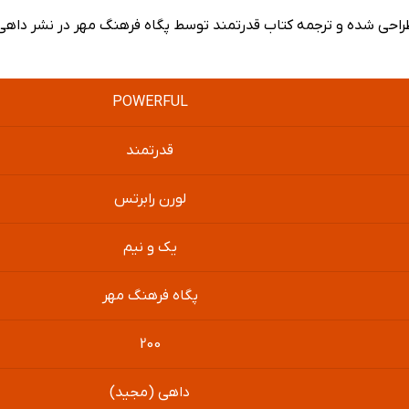
ز طراحی شده و ترجمه کتاب قدرتمند توسط پگاه فرهنگ مهر در نشر داه
POWERFUL
قدرتمند
لورن رابرتس
یک و نیم
پگاه فرهنگ مهر
200
داهی (مجید)