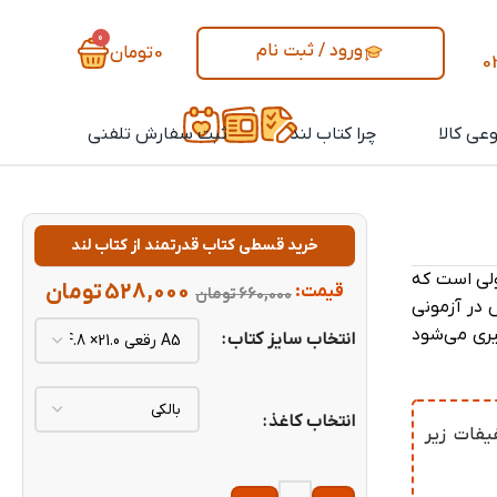
0
ورود / ثبت نام
0
تومان
0
عی کالا
چرا کتاب لند
ثبت سفارش تلفنی
خرید قسطی کتاب قدرتمند از کتاب لند
ولی است که
528,000
تومان
قیمت:
660,000
تومان
 در آزمونی
یری می‌شود
انتخاب سایز کتاب
انتخاب کاغذ
یفات زیر