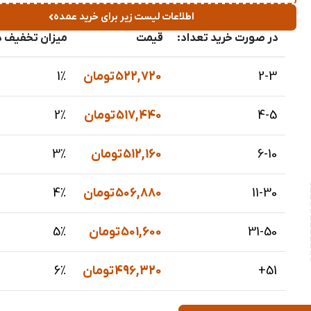
اطلاعات لیست زیر برای خرید عمده
در صورت خرید تعداد:
قیمت
میزان تخفیف د
2-3
522,720
تومان
1%
4-5
517,440
تومان
2%
6-10
512,160
تومان
3%
11-30
506,880
تومان
4%
31-50
501,600
تومان
5%
51+
496,320
تومان
6%