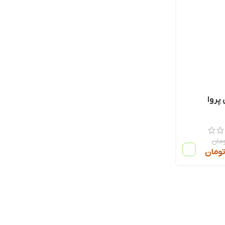
پروا
مان
ومان