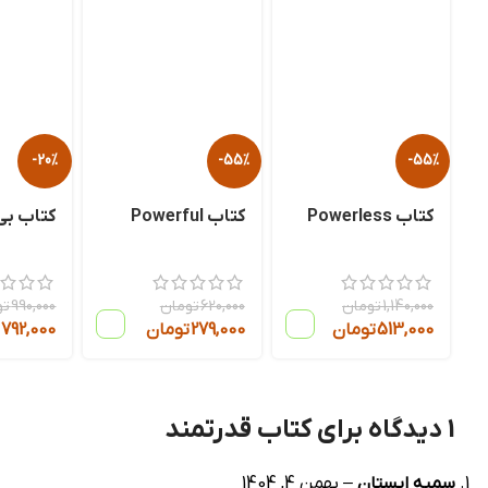
-20%
-55%
-55%
کتاب Powerless
کتاب Powerful
کتاب بی 
1,140,000
تومان
620,000
تومان
990,000
تو
513,000
تومان
279,000
تومان
792,000
ت
1 دیدگاه برای
کتاب قدرتمند
سمیه ایستان
–
بهمن 4, 1404