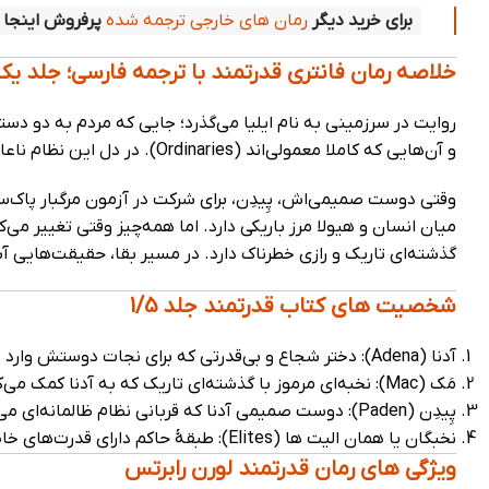
برای خرید دیگر
رمان های خارجی ترجمه شده
پرفروش اینجا ک
خلاصه رمان فانتری قدرتمند با ترجمه فارسی؛ جلد یک
و آن‌هایی که کاملا معمولی‌اند (Ordinaries). در دل این نظام ناعادلانه، آدِنا، دختری جسور و بی‌قدرت، زندگی می‌کند.
وقتی دوست صمیمی‌اش، پِیدِن، برای شرکت در آزمون مرگبار پاک‌سا
میان انسان و هیولا مرز باریکی دارد. اما همه‌چیز وقتی تغییر می‌
گذشته‌ای تاریک و رازی خطرناک دارد. در مسیر بقا، حقیقت‌هایی 
شخصیت های کتاب قدرتمند جلد 1/5
آدنا (Adena): دختر شجاع و بی‌قدرتی که برای نجات دوستش وارد دنیایی خطرناک می‌شود.
مَک (Mac): نخبه‌ای مرموز با گذشته‌ای تاریک که به آدنا کمک می‌کند.
پِیدِن (Paden): دوست صمیمی آدنا که قربانی نظام ظالمانه‌ای می‌شود.
نخبگان یا همان الیت ها (Elites): طبقهٔ حاکم دارای قدرت‌های خاص که بر مردم عادی حکومت می‌کنند.
ویژگی های رمان قدرتمند لورن رابرتس