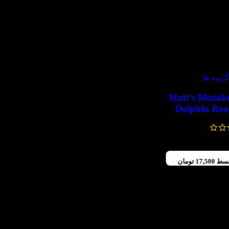
زینه ها
تاب Matt’s Mistake
Dolphin Rea
تومان
–
تومان
قسط
17,500
تومان