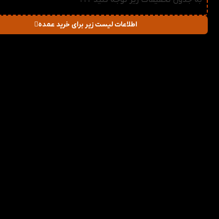
به جدول تخفیفات زیر توجه کنید ↓↓↓
اطلاعات لیست زیر برای خرید عمده
در صورت خرید تعداد:
قیمت
میزان تخفیف دریاف
2-3
79,200
تومان
1%
4-5
78,400
تومان
2%
6-10
77,600
تومان
3%
11-30
76,800
تومان
4%
31-50
76,000
تومان
5%
51+
75,200
تومان
6%