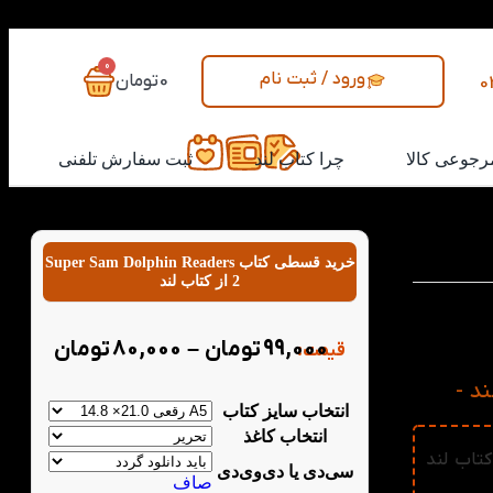
0
ورود / ثبت نام
0
تومان
0
رجوعی کالا
چرا کتاب لند
ثبت سفارش تلفنی
خرید قسطی کتاب Super Sam Dolphin Readers
2 از کتاب لند
ل انگلیسی
ب بودن می
99,000
تومان
–
80,000
تومان
قیمت:
Su از کتاب لند -
انتخاب سایز کتاب
انتخاب کاغذ
ده کتاب Super Sam Dolphin Readers 2 از کتاب لند
سی‌دی یا دی‌وی‌دی
صاف