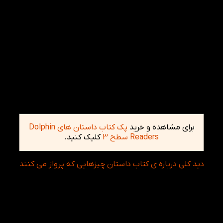
شما می تونین فایل صوتی را با عکس مرتبط به آن را
باهم گوش دهید.
برای مشاهده و خرید
پک کتاب داستان های Dolphin
Readers سطح 3
کلیک کنید.
دید کلی درباره ی کتاب داستان چیزهایی که پرواز می کنند
این داستان با تکیه بر موضوع جذاب خود، تمرکز ویژه ای
بر آموزش لغات از طریق رنگ ها و تنوع کلمات دارد که
خواندن دست ها باعث تقویت مهارت خواندن در زبان
آموزان می شود. همچنین داستان انگلیسی برای آشنا
سازی زبان آموزان با اشکال هندسی بسیار مفید است. در