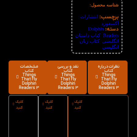
شناسه محصول:
نامعلوم
برچسب:
انتشارات
آکسفورد
دسته:
Dolphin
Readers
,
کتاب داستان
انگلیسی
,
کتاب زبان
انگلیسی
نظرات درباره
نقد و بررسی
مشخصات
کتاب
کتاب
کتاب
Things
Things
Things
That Fly
That Fly
That Fly
Dolphin
Dolphin
Dolphin
Readers 3
Readers 3
Readers 3
کلیک
کلیک
کلیک
ارسال فوری
نوع
سایز
کنید
کنید
کنید
کتاب Things
کاغذ
کتاب
That Fly
کتاب
Things
That Fly
Things
Dolphin
Readers 3 از
That Fly
Dolphin
کتاب لند
Dolphin
Readers