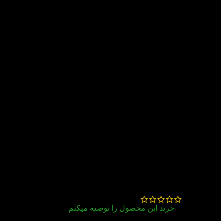
5 دیدگاه برای
کتاب Things That Fly
Dolphin Readers 3
سمیه سلطانی
–
مرداد 23, 1403
خرید این محصول را توصیه میکنم