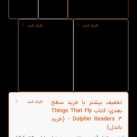
3
Readers
3
کلیک کنید
کلیک کنید
خرید
خرید
حضوری
عمده
کتاب
کتاب
Things
Things
That Fly
That Fly
Dolphin
Dolphin
Readers
Readers
3 از
3 از
کتاب لند
کتاب لند
در تهران
تخفیف بیشتر با خرید سطح
کلیک کنید
بعدی: کتاب Things That Fly
Dolphin Readers 3 - (خرید
باندل)