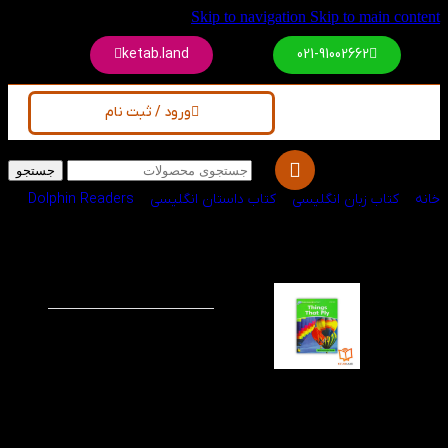
Skip to navigation
Skip to main content
ketab.land
021-91002662
ورود / ثبت نام
جستجو
خانه
/
کتاب زبان انگلیسی
/
کتاب داستان انگلیسی
/
Dolphin Readers
کتاب Things That
-60%
Fly Dolphin Readers
3
یکی از داستان های
معروف دلفین ریدرز می
باشد که در آن لغات
مربوط به حیوانات و
گیاهان به زبان آموزان
خردسال آموزش داده می