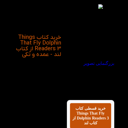
شود. مطالعه داستان های
انگلیسی بدلیل جذاب
بودن می توانند گزینه
مناسبی برای تقویت
دانش زبانی کودکان
باشند.
خرید کتاب Things
That Fly Dolphin
Readers 3 از کتاب
لند - عمده و تکی
بزرگنمایی تصویر
خرید قسطی کتاب
Things That Fly
Dolphin Readers 3 از
کتاب لند