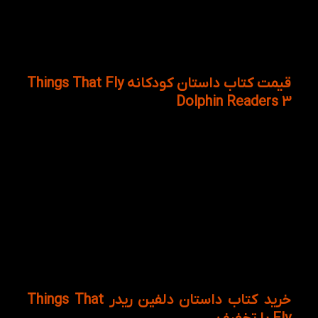
این داستان ها، سی دی هایی آورده شده اند که موجب
تقویت مهارت شنیداری زبان آموزان خردسال می شود، در
این سی دی ها خردسالان می توانند داستان را همزمان با
گوش کردن سی دی بخوانند و لذت ببرند.
قیمت کتاب داستان کودکانه Things That Fly
Dolphin Readers 3
امروزه قیمت کتاب های با توجه به نوسانات بازار مشمول
تغییرات چشمگیری شده است که این امر ممکن است
باعث شود افراد تمایل کمتری به خرید کتاب نشان دهند.
با این وجود مجموعه کتاب لند برای رده سنی خردسالان در
بازار کتاب پایین ترین و به صرفه ترین قیمت را مقرر کرده
است تا شما کتاب لندی های عزیز بتوانید به انواع کتاب
های جذاب و هیجان انگیز دیگری اعم از کتاب های فارسی
و غیر انگلیسی دسترسی داشته باشید. بنابراین با ثبت
نام در فروشگاه اینترنتی کتاب لند، می توانید قیمت کتاب
Things that fly را در فروشگاه آنلاین کتاب لند ارزانتر از
هر جایی خریداری کنید.
خرید کتاب داستان دلفین ریدر Things That