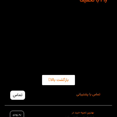
Fly با تخفیف
کتاب Things that fly یکی از کتابهای جذاب و متنوعی از
مجموعه دلفین ریدرز است که برای کودکان بسیار هیجان
انگیز و فرموش نشدنی است.بنابراین والدین می توانند
برای یادگیری و تقویت زبان کودکان و فرزندان خود، کتاب
Things that fly را از فروشگاه آنلاین کتاب لند با کیفیتی
عالی و کاغذ مرغوب با تخفیفات ویژه خریداری کنند، در
نهایت از طرفی، شما می توانید این کتاب را با کمترین
هزینه و ارسال فوری همراه با بسته بندی بامزه ی کودکانه
درب منزل و حتی محل کار تحویل بگیرند.
بازگشت بالا
تماس با پشتیبانی
تماس
بهترین تجربه خرید در
به زودی