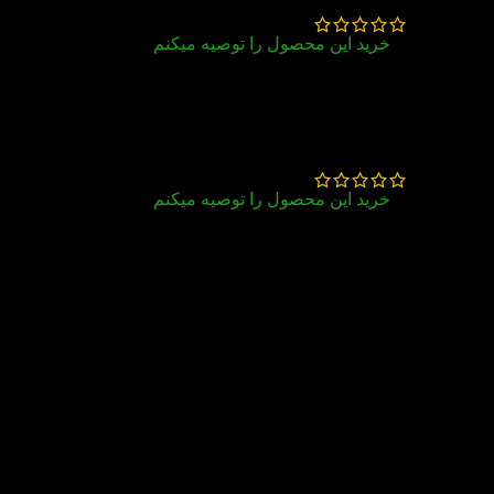
خرید این محصول را توصیه میکنم
کتاب جالبی بود
آتوسا بهمنی
–
مهر 11, 1400
خرید این محصول را توصیه میکنم
مناسب برای 8 سال
ارسال کتاب به موقع و خیلی مرتب و تمیز انجام