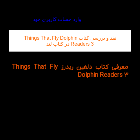
شد متشکرم
دیدگاه خود را بنویسید
برای ثبت نقد و بررسی
وارد حساب کاربری خود
شوید.
نقد و بررسی کتاب Things That Fly Dolphin
Readers 3 در کتاب لند
معرفی کتاب دلفین ریدرز Things That Fly
Dolphin Readers 3
Things That Fly چهارمین کتاب داستان از مجموعه ی 8
جلدی در سطح 3 تحت عنوان کلی Dolphin Readers
درباره تمام اجسامی است که قادر به پرواز کردن می
باشند و لغات بسیار جالب و کاربردی در زبان
انگلیسی مربوط به وسایل پرواز و آن جملاتی که برای پرواز
مورد استفاده قرار می گیرد را به زبان آموزان کوچک
آموزش می دهد. در باب این داستان ها می توان گفت
تصاویر و جملات مربوط به موضوع جذاب، زبان آموزان
خردسال را به طور ناخودآگاه به سمت یادگیری سریع و