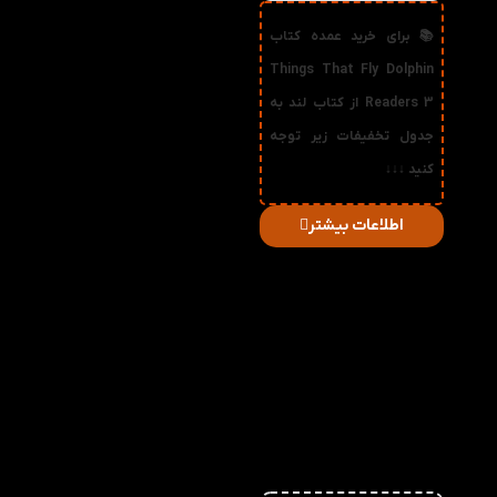
📚 برای خرید عمده کتاب
Things That Fly Dolphin
Readers 3 از کتاب لند به
جدول تخفیفات زیر توجه
کنید ↓↓↓
اطلاعات بیشتر
در
میزان
صورت
قیمت
تخفیف
خرید
دریافتی
تعداد:
1%
2-3
69,300
تومان
2%
4-5
68,600
تومان
3%
6-10
67,900
تومان
4%
11-30
67,200
تومان
5%
31-50
66,500
تومان
6%
51+
65,800
تومان