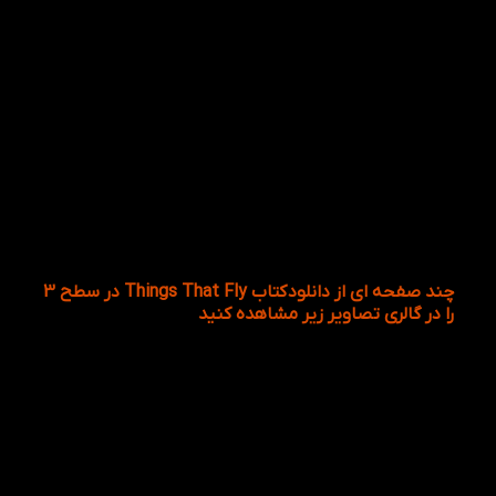
جامع هدایت می کند که به موجب آن، مهارت های
صحبت کردن و نوشتن جملات کوتاه و ساده در کمترین
زمان می توانند آموخته شوند. که این خود در سطح بندی
همراه با یادگیری منسجم نقش مفیدی دارد.
موضوعات مختلف در دو زمینه تخیلی و واقعی به جذابیت
مجموعه داستان دارای ۵۲۵ کلمه جدید انگلیسی می
باشد. در یک صفحه تصاویر جدید و جذابی ارائه شده اند
که به جذابیت نوشته های درباره آن عکس می افزاید و
سوالاتی که در یک صفحه پرسیده شده اند، زبان آموزان
خردسال را به نوشتن و تمرین کردن بسیار تشویق و
ترغیب می کند.
چند صفحه ای از دانلود کتاب Things That Fly در سطح 3
را در گالری تصاویر زیر مشاهده کنید