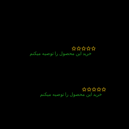
خیلی به موقع سفارشاتم به دستم رسید
،سپاسگزارم از احترامی که به مشتری دارید 🙏🌸
زهره نورمحمدی
–
مرداد 24, 1402
خرید این محصول را توصیه میکنم
با کیفیت و قیمت مناسب
✅
بهاره فرشین
–
خرداد 11, 1402
خرید این محصول را توصیه میکنم
پاسخگویی و پشتیبانی بعد خرید خیلی خوبه ممنونم
ازتون
مروارید جزائی
–
آذر 28, 1401