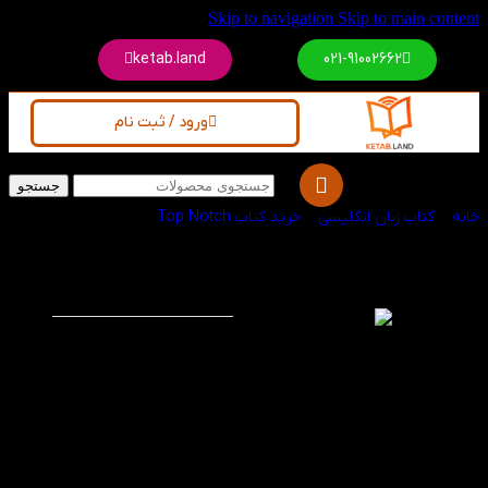
Skip to navigation
Skip to main content
ketab.land
021-91002662
ورود / ثبت نام
جستجو
خانه
/
کتاب زبان انگلیسی
/
خرید کتاب Top Notch
کتاب Top Notch 1B
-60%
3rd
کتاب Top Notch 1B 3rd با
استفاده از روش های
نوین و متفاوت از ترم
های پیشین کار یادگیری
زبان را برای جوانان و
بزرگسالان راحت ساخته
است.