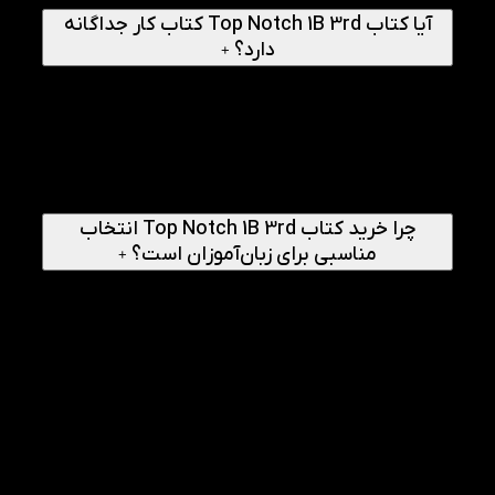
آیا کتاب Top Notch 1B 3rd کتاب کار جداگانه
دارد؟
+
خیر، این کتاب به‌طور معمول کتاب کار جداگانه ندارد و بخش
Workbook در انتهای خود کتاب دانش‌آموز قرار گرفته است. این
ویژگی باعث می‌شود زبان‌آموز پس از مطالعه هر درس، بتواند
بلافاصله تمرین‌های تکمیلی مربوط به همان مبحث را انجام دهد
و میزان یادگیری خود را ارزیابی کند. وجود کتاب کار در داخل پک
کتاب‌های تاپ ناچ، استفاده از کتاب را ساده‌تر و کاربردی‌تر کرده
است.
چرا خرید کتاب Top Notch 1B 3rd انتخاب
مناسبی برای زبان‌آموزان است؟
+
خرید این کتاب برای زبان‌آموزانی که می‌خواهند به شکلی اصولی،
مرحله‌به‌مرحله و بر اساس یک متد معتبر بین‌المللی زبان
انگلیسی را ادامه دهند، انتخابی هوشمندانه محسوب می‌شود.
محتوای غنی، موضوعات کاربردی، ساختار آموزشی منظم، فایل
صوتی و تمرین‌های تکمیلی از جمله دلایلی هستند که این کتاب
را به یکی از گزینه‌های ارزشمند برای ارتقای مهارت زبان تبدیل
کرده‌اند.
راهنمای انجام
1