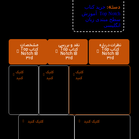
نامعلوم
دسته:
خرید کتاب
Top Notch
,
آموزش
سطح مبتدی زبان
انگلیسی
نظرات درباره
نقد و بررسی
مشخصات
کتاب Top
کتاب Top
کتاب Top
Notch 1B
Notch 1B
Notch 1B
3rd
3rd
3rd
کلیک
کلیک
کلیک
ارسال فوری
نوع
سایز
کنید
کنید
کنید
کتاب Top
کاغذ
کتاب
Notch 1B 3rd از
کتاب
Top
کتاب لند
Top
Notch
1B 3rd
Notch
1B 3rd
کلیک کنید
کلیک کنید
خرید
خرید
حضوری
عمده
کتاب
کتاب