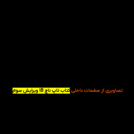
در نتیجه:
زبان آموزان می توانند پس از مطالعه این کتاب
ارزشمند، از کلمات و عبارات در درس های جذاب و متنوع
در گفتگوهای خود نهایت استفاده را ببرند و در آموزش
زبان انگلیسی، کتاب Top Notch 1B 3rd را از نظر غنی
بودن محتوا، یکی از بهترین کتاب ها بدانند. در انتها می
توان به موضوعات جذاب و کاربردی کتاب Top Notch 1B
3rd در زیر اشاره کرد:
مباحثی درباره وزن ایده آل
موضوعاتی درباره تعطیلات
صحبت درباره خرید پوشاک
حمل و نقل
پول خرج کردن
تصاویری از صفحات داخلی
کتاب تاپ ناچ 1B ویرایش سوم