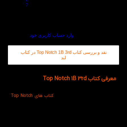
7
8
قیمت مناسب ،برخورد خوب با مشتری
دیدگاه
خود را بنویسید
برای ثبت نقد و بررسی
وارد حساب کاربری خود
شوید.
نقد و بررسی کتاب Top Notch 1B 3rd در کتاب
لند
معرفی کتاب Top Notch 1B 3rd
کتاب Top Notch 1B 3rd در سایز رحلی یا همان A4 به
چاپ رسیده و چهارمین سطح از
کتاب های Top Notch
است. زبان آموز را به سطح متوسط Intermediate ارتقا
می دهد، از این سطح به بعد روند متفاوت و سخت تری را
برای آموزش در پیش می گیرند و سطح آموزشی خود را
بالاتر می برند، از این رو برای دستیابی به موفقیت در زبان
انگلیسی باید تلاش بیشتری کرد.