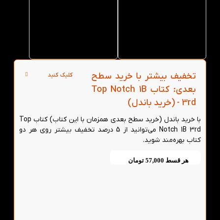
Top
Top
Notch
Notch
1B 3rd از
1B 3rd از
کتاب لند
کتاب لند
در تهران
تخفیف بیشتر با خرید سطح
کلیک کنید
بعدی: کتاب Top Notch 1B
3rd - (خرید باندل)
با خرید باندل (خرید سطح بعدی همزمان با این کتاب) کتاب Top
Notch 1B 3rd می‌توانید از 5 درصد تخفیف بیشتر روی هر دو
کتاب بهره‌مند شوید.
هر قسط
57,000
تومان