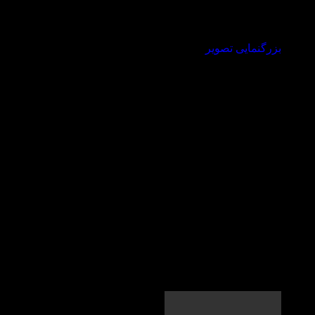
بزرگنمایی تصویر
ویدیو معرفی کتاب
Top Notch 1B 3rd در
کتاب لند