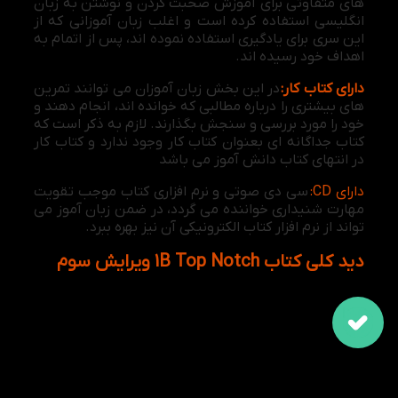
های متفاوتی برای آموزش صحبت کردن و نوشتن به زبان
انگلیسی استفاده کرده است و اغلب زبان آموزانی که از
این سری برای یادگیری استفاده نموده اند، پس از اتمام به
اهداف خود رسیده اند.
دارای کتاب کار:
در این بخش زبان آموزان می توانند تمرین
های بیشتری را درباره مطالبی که خوانده اند، انجام دهند و
خود را مورد بررسی و سنجش بگذارند. لازم به ذکر است که
کتاب جداگانه ای بعنوان کتاب کار وجود ندارد و کتاب کار
در انتهای کتاب دانش آموز می باشد
.
دارای CD:
سی دی صوتی و نرم افزاری کتاب موجب تقویت
مهارت شنیداری خواننده می گردد، در ضمن زبان آموز می
تواند از نرم افزار کتاب الکترونیکی آن نیز بهره ببرد.
دید کلی کتاب 1B Top Notch ویرایش سوم
دید کلی که این کتاب با ارزش به زبان آموزان می دهد
این است که آماده سازی زبان آموزان را برای رسیدن به
سطوح بالاتر با استفاده از واژگان پیشرفته تضمین می
کند. و با ایجاد فضای مکالمه ای این حس را به زبان
آموزان القا می کند تا آنها بتوانند مانند مردم بومی
Native درباره تمام موضوعات به زبان انگلیسی اظهار نظر