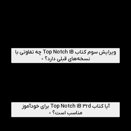
کتاب Top Notch 1B 3rd برای زبان‌آموزان بزرگسال و جوانی
مناسب است که مبانی اولیه زبان انگلیسی را پشت سر
گذاشته‌اند و قصد دارند مهارت‌های خود را به سطح بالاتری
برسانند. این کتاب به عنوان چهارمین سطح از کتاب‌های Top
Notch شناخته می‌شود و محتوای آن به گونه‌ای طراحی شده
است که زبان‌آموز را به سمت سطح متوسط یا Intermediate
هدایت کند. افرادی که به دنبال تقویت مکالمه، گرامر، واژگان و
درک شنیداری خود هستند، می‌توانند از این کتاب بهره زیادی
ببرند.
ویرایش سوم کتاب Top Notch 1B چه تفاوتی با
نسخه‌های قبلی دارد؟
+
ویرایش سوم این کتاب نسبت به نسخه‌های قبلی از نظر شیوه
آموزش، نوع تمرین‌ها و موضوعات مطرح‌شده به‌روزتر و
کاربردی‌تر شده است. در این نسخه، تمرکز بیشتری بر
موقعیت‌های واقعی زندگی روزمره، مکالمات طبیعی‌تر و تقویت
مهارت‌های ارتباطی زبان‌آموز دیده می‌شود. همچنین فایل‌های
صوتی و تمرین‌های همراه کتاب نیز با ساختاری بهتر ارائه شده‌اند
تا فرآیند یادگیری موثرتر و جذاب‌تر باشد.
آیا کتاب Top Notch 1B 3rd برای خودآموز
مناسب است؟
+
بله، کتاب Top Notch 1B 3rd برای مطالعه خودآموز نیز گزینه
مناسبی به شمار می‌رود. ساختار منظم دروس، توضیحات آموزشی