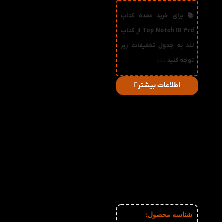
📚 برای خرید عمده کتاب
Top Notch 1B 3rd از کتاب
لند به جدول تخفیفات زیر
توجه کنید ↓↓↓
اطلاعات بیشتر
در
میزان
صورت
قیمت
تخفیف
خرید
دریافتی
تعداد:
1%
2-3
237,600
تومان
2%
4-5
235,200
تومان
3%
6-10
232,800
تومان
4%
11-30
230,400
تومان
5%
31-50
228,000
تومان
6%
51+
225,600
تومان
شناسه محصول: