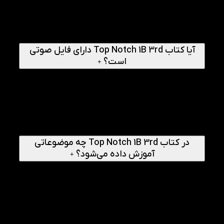
روشن، تمرین‌های متنوع و وجود فایل‌های صوتی باعث می‌شود
زبان‌آموز بتواند بدون نیاز دائمی به مدرس، بخش زیادی از
مطالب را به‌خوبی فرا بگیرد. البته اگر این کتاب در کنار کلاس
آموزشی یا همراه با یک برنامه مطالعاتی منظم استفاده شود،
نتیجه نهایی بسیار بهتر خواهد بود.
آیا کتاب Top Notch 1B 3rd دارای فایل صوتی
است؟
+
بله، این کتاب معمولا همراه با فایل صوتی ارائه می‌شود و این
موضوع یکی از نقاط قوت مهم آن است. فایل‌های صوتی کتاب به
زبان‌آموز کمک می‌کنند تا مهارت شنیداری خود را تقویت کند، با
تلفظ صحیح واژگان و جملات آشنا شود و نحوه استفاده طبیعی از
عبارات را در گفت‌وگوهای روزمره بهتر یاد بگیرد. همچنین در
برخی نسخه‌ها، محتوای نرم‌افزاری و الکترونیکی نیز برای استفاده
بهتر زبان‌آموز در دسترس قرار می‌گیرد.
در کتاب Top Notch 1B 3rd چه موضوعاتی
آموزش داده می‌شود؟
+
موضوعات این کتاب کاملا کاربردی و متناسب با نیازهای واقعی
زبان‌آموزان در زندگی روزمره انتخاب شده‌اند. در این کتاب مباحثی
مانند صحبت درباره وزن ایده‌آل، تعطیلات، خرید پوشاک،
حمل‌ونقل و پول خرج کردن مطرح می‌شود. همین تنوع موضوعی
باعث می‌شود زبان‌آموز نه‌تنها واژگان و گرامر را یاد بگیرد، بلکه
بتواند در موقعیت‌های مختلف اجتماعی و روزمره نیز به شکل
مؤثرتر و طبیعی‌تر به زبان انگلیسی صحبت کند.