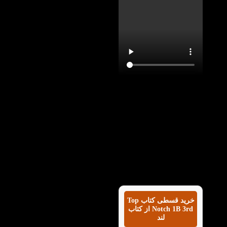
با تماشای ویدیو معرفی
کتاب Top Notch 1B 3rd
در کتاب لند می توانید با
این کتاب به خوبی آشنا
شوید و بدانید که کتاب
تاپ ناچ وان بی ویرایش
سوم چه کمکی در
پیشرفت شما در سطوح
زبان انگلیسی می‌کند.
خرید قسطی کتاب Top
Notch 1B 3rd از کتاب
لند