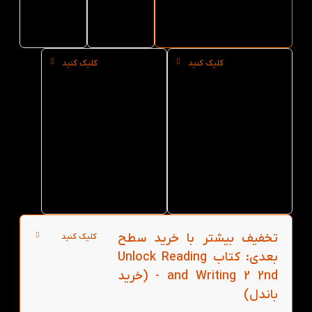
Writing
and
2 2nd
Writing
2 2nd
کلیک کنید
کلیک کنید
خرید
خرید
حضوری
عمده
کتاب
کتاب
Unlock
Unlock
Reading
Reading
and
and
Writing
Writing
2 2nd از
2 2nd از
کتاب لند
کتاب لند
در تهران
تخفیف بیشتر با خرید سطح
کلیک کنید
بعدی: کتاب Unlock Reading
and Writing 2 2nd - (خرید
باندل)