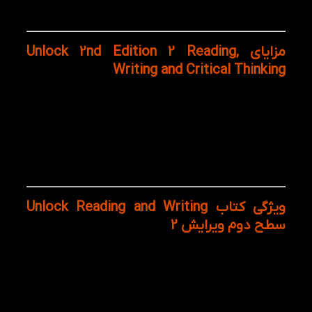
ساختار درست بنویسد.
مزایای Unlock 2nd Edition 2 Reading,
Writing and Critical Thinking
کتاب Unlock Reading and Writing 2 2nd انتخابی ایده‌آل
برای دانش‌ آموزان، معلمان و همه زبان‌ آموزانی است که
به دنبال یادگیری کاربردی و هدفمند زبان انگلیسی برای
محیط‌های تحصیلی و دانشگاهی هستند. از مزایای
برجسته آن می‌توان به آموزش مرحله‌به‌مرحله نوشتن
آکادمیک، گسترش واژگان علمی اشاره کرد.
ویژگی کتاب Unlock Reading and Writing
سطح دوم ویرایش 2
تمرکز بر موضوعات دانشگاهی و تحقیق‌محور
تقویت مهارت‌های خواندن (Reading)
تقویت مهارت‌های نوشتن (Writing)
توسعه تفکر انتقادی
ویدیوهای جدید و جذاب در هر فصل