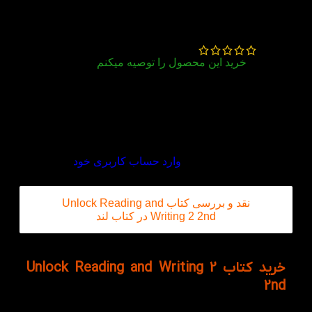
نیکا نظمی
–
بهمن 8, 1404
خرید این محصول را توصیه میکنم
خیلی خوبه برای تقویت نوشتاری و کلمات رو خوب
توضیح میده و مروری برای ما میشه
دیدگاه خود را بنویسید
برای ثبت نقد و بررسی
وارد حساب کاربری خود
شوید.
نقد و بررسی کتاب Unlock Reading and
Writing 2 2nd در کتاب لند
خرید کتاب Unlock Reading and Writing 2
2nd