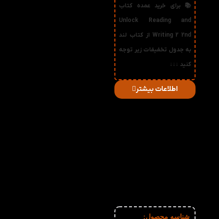
📚 برای خرید عمده کتاب
Unlock Reading and
Writing 2 2nd از کتاب لند
به جدول تخفیفات زیر توجه
کنید ↓↓↓
اطلاعات بیشتر
در
میزان
صورت
قیمت
تخفیف
خرید
دریافتی
تعداد:
1%
2-3
232,155
تومان
2%
4-5
229,810
تومان
3%
6-10
227,465
تومان
4%
11-30
225,120
تومان
5%
31-50
222,775
تومان
6%
51+
220,430
تومان
شناسه محصول: