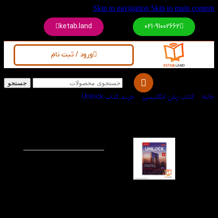
Skip to navigation
Skip to main content
ketab.land
021-91002662
ورود / ثبت نام
جستجو
خانه
/
کتاب زبان انگلیسی
/
خرید کتاب Unlock
کتاب Unlock
-30%
Reading and Writing
2 2nd
کتاب آنلاک ریدینگ و
رایتینگ جلد 2 ویرایش 2،
برای زبان‌ آموزان نوجوان
و بزرگسال در سطح پایه
تا پیش‌ متوسط که قصد
دارند مهارت‌های زبانی