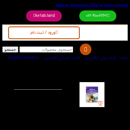
Skip to navigation
Skip to main content
ketab.land
021-91002662
ورود / ثبت نام
جستجو
خانه
/
کتاب زبان انگلیسی
/
کتاب داستان انگلیسی
/
Dolphin Readers
کتاب Where People
-60%
Live Dolphin
Readers 4
در این کتاب به کودکان
زیستگاه های مختلف،
ساختمان هایی با معماری
های متفاوت و همچنین
خانه های متحرکی مانند
کاروان و خانه های کوچک