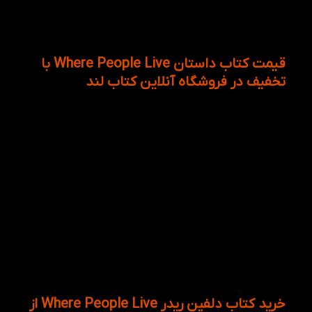
کتاب Activity book و سی دی هایی موجود است که به
موجب آن باعث تقویت مهارت شنیداری | Listening زبان
آموزان کوچک میشود.
قیمت کتاب داستان Where People Live با
تخفیف در فروشگاه آنلاین کتاب لند
این روزها دیگر آموزشگاه ها مثل قدیم کارساز نیستند،
زیرا که یک سری از کتاب های زبان انگلیسی با مجموعه
پرکاربردی از محتوا و لغات میتوانند برای آموزش و یادگیری
زبان انگلیسی کودکان مناسب باشند. سری کامل دلفین
ریدرز با تصاویر و عکس هایش میتواند گزینه مناسبی
برای یادگیری زبان انگلیسی کودکان باشد. یادتان باشد که
قبل از یادگیری زبان انگلیسی باید انگیزه ایجاد شود،
سپس فوت و فن آموزش ارائه داده شود. از اینرو والدین
عزیز سعی کنید قبل از یادگیری کودکان، کتاب هایی که از
تنوع رنگ آمیزی و عکس های زیاد برخوردارند برای زبان
آموزان کوچک فراهم نمایید! بنابراین شما میتوانید با ثبت
نام در وب سایت کتاب لند به خرید کتاب انگلیسی Where
People Live با قیمت مناسب اقدام نمایید!
خرید کتاب دلفین ریدر Where People Live از