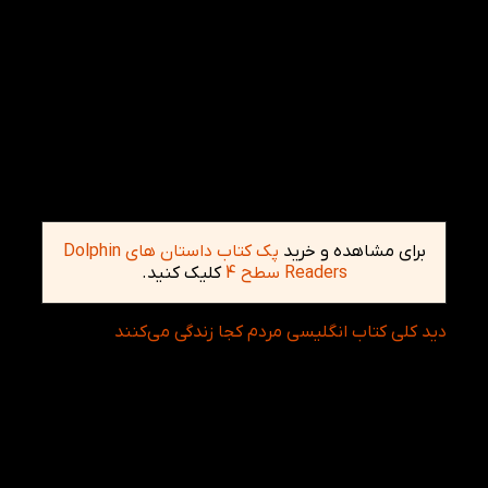
شما می تونین فایل صوتی را با عکس مرتبط به آن را
باهم گوش دهید
.
برای مشاهده و خرید
پک کتاب داستان های Dolphin
Readers سطح 4
کلیک کنید.
دید کلی کتاب انگلیسی مردم کجا زندگی می‌کنند
داستان Where People Live از سری Dolphin Readers با
توجه به اینکه به کودکان ساختارهای خانه ها را آموزش
میدهد، این کتاب به همراه دیکشنری مصور انگلیسی،
عکس های مربوط به کلمات را نیز به همراه دارد که میتوان
آموزش لغات انگلیسی را برای کودکان و خردسالان تسهیل
نماید. علاوه براین، درمجموعه دلفین ریدرز، در انتهای