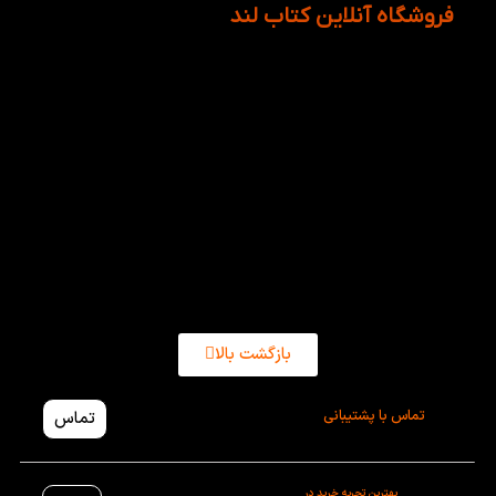
فروشگاه آنلاین کتاب لند
کتاب های داستانی نه تنها به زبان آموزان، زبان انگلیسی
و نکات اصلی آموزش میدهند بلکه به عنوان یک منبع
خوب برای اطلاعات عمومی نیز هستند. کتاب Where
People Live از جمله کتاب هایی است که اطلاعات ارزنده
ای درباره ی بنا و ساختمان سازی ارائه میدهد. از اینرو
والدین میتوانند با خیال راحت به خرید کتاب Where
People Live از وب سایت کتاب لند اقدام نمایند. از سوی
دیگر برای اموزش بهتر کودکان خود میتوانید از مشاوره
رایگان کتاب لند بهره مند شوید!
بازگشت بالا
تماس با پشتیبانی
تماس
بهترین تجربه خرید در