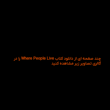
داستان کودکانه Where People Live مناسب برای رده
سنی 7 الی 12 است. در این کتاب به کودکان زیستگاه های
مختلف، ساختمان هایی با معماری های متفاوت و
همچنین خانه های متحرکی مانند کاروان و خانه های
کوچک در بین خیابان ها را بیان میکند. علاوه بر طراحی
ساختمان ها، کتاب انگلیسی به صورت اجمالی درباره ی
آدرس ها نیز توضیحاتی داده است. سری Dolphin
Readers دارای ۵ سطح (Starter to 4) می باشد که کتاب
داستان انگلیسی آنجایی که مردم زندگی می کنند سطح
چهارم به همراه ۶۲۵ لغت جدید انگلیسی موجود می
باشد.
چند صفحه ای از دانلود کتاب Where People Live را در
گالری تصاویر زیر مشاهده کنید