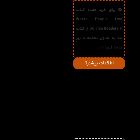
📚 برای خرید عمده کتاب
Where People Live
Dolphin Readers 4 از کتاب
لند به جدول تخفیفات زیر
توجه کنید ↓↓↓
اطلاعات بیشتر
در
میزان
صورت
قیمت
تخفیف
خرید
دریافتی
تعداد:
1%
2-3
79,200
تومان
2%
4-5
78,400
تومان
3%
6-10
77,600
تومان
4%
11-30
76,800
تومان
5%
31-50
76,000
تومان
6%
51+
75,200
تومان