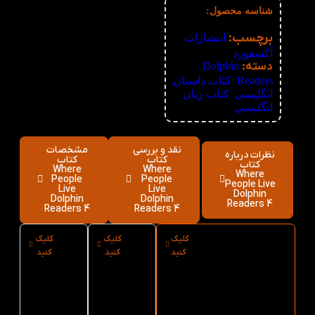
شناسه محصول:
نامعلوم
برچسب:
انتشارات
آکسفورد
دسته:
Dolphin
Readers
,
کتاب داستان
انگلیسی
,
کتاب زبان
انگلیسی
نقد و بررسی
مشخصات
نظرات درباره
کتاب
کتاب
کتاب
Where
Where
Where
People
People
People Live
Live
Live
Dolphin
Dolphin
Dolphin
Readers 4
Readers 4
Readers 4
کلیک
کلیک
کلیک
ارسال فوری
نوع
سایز
کنید
کنید
کنید
کتاب Where
کاغذ
کتاب
People Live
کتاب
Where
People
Where
Dolphin
Readers 4 از
People
Live