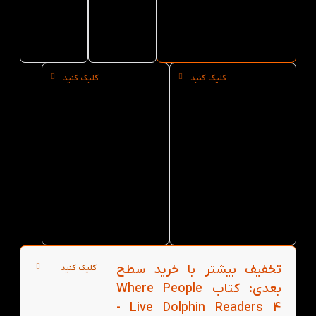
کتاب لند
Live
Dolphin
Readers
Dolphin
4
Readers
4
کلیک کنید
کلیک کنید
خرید
خرید
حضوری
عمده
کتاب
کتاب
Where
Where
People
People
Live
Live
Dolphin
Dolphin
Readers
Readers
4 از
4 از
کتاب لند
کتاب لند
در تهران
تخفیف بیشتر با خرید سطح
کلیک کنید
بعدی: کتاب Where People
Live Dolphin Readers 4 -