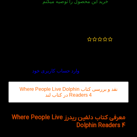
خرید این محصول را توصیه میکنم
کتاب خوبیه
تکتم خانی
–
مهر 8, 1402
عالی بوود
دیدگاه خود را بنویسید
برای ثبت نقد و بررسی
وارد حساب کاربری خود
شوید.
نقد و بررسی کتاب Where People Live Dolphin
Readers 4 در کتاب لند
معرفی کتاب دلفین ریدرز Where People Live
Dolphin Readers 4