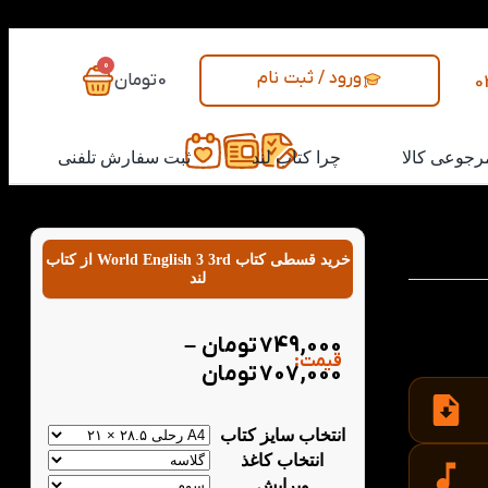
0
ورود / ثبت نام
0
تومان
0
رجوعی کالا
چرا کتاب لند
ثبت سفارش تلفنی
خرید قسطی کتاب World English 3 3rd از کتاب
لند
آموز مبتدی و فردی
 تمرین‌های
749,000
تومان
–
د بگیرید.
قیمت:
707,000
تومان
انتخاب سایز کتاب
انتخاب کاغذ
ویرایش