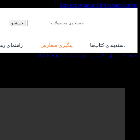
Skip to navigation
Skip to main content
جستجو
دسته‌بندی کتاب‌ها
پیگیری سفارش
راهنمای ره
خانه
/
کتاب زبان انگلیسی
/
خرید کتاب World English
/
کتاب World English 3 3rd
ویدیو معرفی کتاب World English 3 3rd در کتاب لند