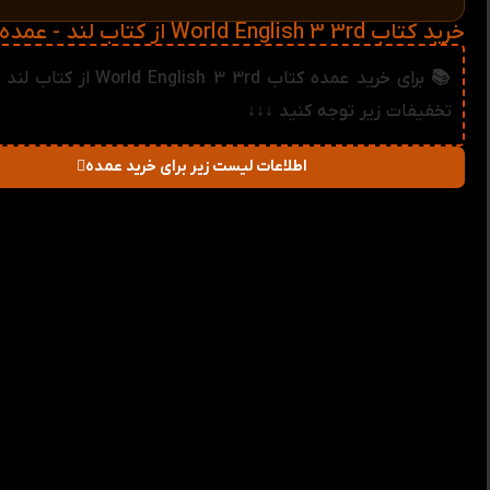
خرید کتاب World English 3 3rd از کتاب لند - عمده و تکی
📚 برای خرید عمده کتاب  English 3 3rd
تخفیفات زیر توجه کنید ↓↓↓
اطلاعات لیست زیر برای خرید عمده
در صورت خرید تعداد:
قیمت
میزان تخفیف دریا
2-3
699,930
تومان
1%
4-5
692,860
تومان
2%
6-10
685,790
تومان
3%
11-30
678,720
تومان
4%
31-50
671,650
تومان
5%
51+
664,580
تومان
6%