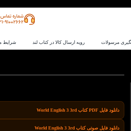
شماره تماس
21-91002662
گیری مرسولات
رویه ارسال کالا در کتاب لند
شرایط م
کتاب World English 3 3rd
World English 3 (Third Edition) پلی است میان زبان‌
حرفه ای در انگلیسی. با ترکیب تصاویر واقعی، محتوای الهام‌بخش و
کاربردی، این کتاب به شما کمک می‌کند تا انگلیسی را روان و آسان یا
دانلود فایل PDF کتاب World English 3 3rd
دانلود فایل صوتی کتاب World English 3 3rd