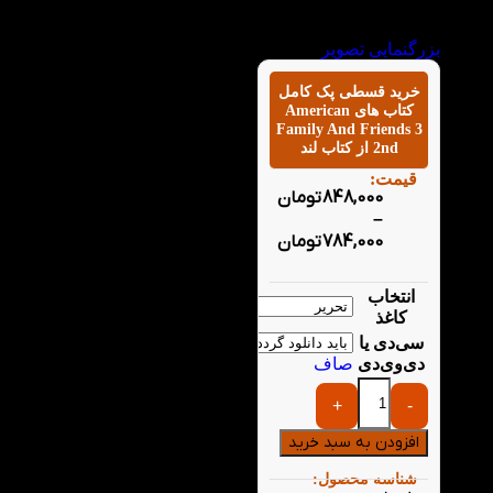
کودکان 7 تا 13 سال
تقویت کرده و با رویکرد
بزرگنمایی تصویر
داستان‌محور و تمرین‌های
تعاملی، یادگیری را
خرید قسطی پک کامل
لذت‌بخش و پایدار می‌کند.
کتاب های American
انتخاب این پک به‌صرفه‌تر
Family And Friends 3
از خرید جداگانه منابع
2nd از کتاب لند
است و مسیر کامل سطح
قیمت:
سوم را بدون نیاز به منبع
848,000
تومان
دیگری پوشش می‌دهد.
–
784,000
تومان
کتاب اصلی و کتاب
کار American
Family and Friends
انتخاب
3 2nd (رحلی،
کاغذ
تحریر)
سی‌دی یا
کتاب Grammar
دی‌وی‌دی
صاف
Friends 3 (رحلی،
تحریر)
+
-
کتاب American
Reading and
افزودن به سبد خرید
Writing 3 (وزیری،
تحریر)
شناسه محصول: