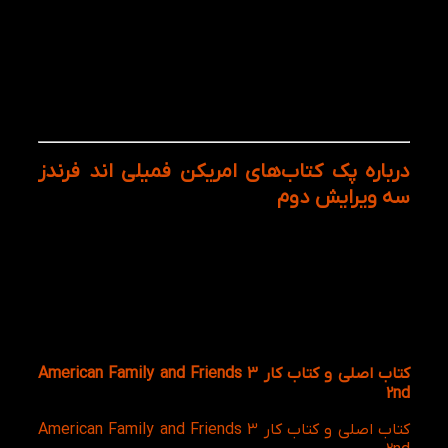
استفاده از داستان‌های جذاب، تمرین‌های متنوع و منابع
مکمل آموزشی کمک می‌کند فرآیند یادگیری از حالت خشک
و تکراری خارج شده و به تجربه‌ای تعاملی و قابل‌درک
تبدیل شود. در نتیجه، کودک می‌تواند زبان انگلیسی را در
قالب موقعیت‌های روزمره بهتر درک کرده و به‌صورت
طبیعی‌تر از آن استفاده کند.
درباره
پک
کتاب‌های امریکن فمیلی اند فرندز
سه ویرایش دوم
پک کامل American Family and Friends 3 Second
Edition شامل منابع آموزشی مکمل است که هرکدام
نقش مهمی در تقویت مهارت‌های زبان انگلیسی کودکان
دارند. این پکیج به‌گونه‌ای طراحی شده که زبان‌آموز بتواند
علاوه بر یادگیری واژگان و گرامر، ۴ مهارت‌ اصلی زبان
انگلیسی خود را به‌صورت همزمان و اصولی تقویت کند.
کتاب اصلی و کتاب کار American Family and Friends 3
2nd
کتاب اصلی و کتاب کار American Family and Friends 3