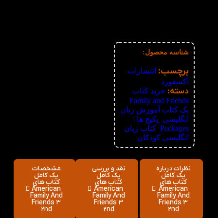
3%
6-10
760,480
تومان
4%
11-30
752,640
تومان
5%
31-50
744,800
تومان
6%
51+
736,960
تومان
شناسه محصول:
نامعلوم
برچسب:
انتشارات
آکسفورد
دسته:
خرید کتاب
,
Family and Friends
پک کتاب آموزش زبان
انگلیسی
,
پکیج ها |
Packages
,
کتاب زبان
انگلیسی کودکان
نظرات درباره
نقد و بررسی
مشخصات
پک کامل
پک کامل
پک کامل
کتاب های
کتاب های
کتاب های
American
American
American
Family And
Family And
Family And
Friends 3
Friends 3
Friends 3
2nd
2nd
2nd