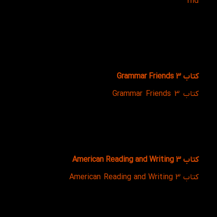
2nd
برای کودکان 7 تا 13 سال طراحی شده است. این کتاب
با استفاده از موضوعات کاربردی و روزمره، زبان‌آموز را با
ساختارهای پایه و پرکاربرد زبان انگلیسی آشنا می‌کند.
کتاب کار (Workbook) نیز با ارائه تمرین‌های متنوع، به
مرور مطالب کتاب اصلی کمک کرده و باعث می‌شود
یادگیری از حالت یکنواخت خارج شده و به فرآیندی فعال و
تمرین‌محور تبدیل شود.
کتاب Grammar Friends 3
کتاب Grammar Friends 3
یک منبع آموزشی گرامر برای
کودکان است که مفاهیم دستوری را به‌صورت ساده،
تصویری و قابل‌فهم آموزش می‌دهد. این کتاب بر روی
ساختارهای پایه جمله‌سازی و زمان‌های ساده تمرکز دارد و
به زبان‌آموز کمک می‌کند جملات صحیح بسازد و درک
بهتری از ساختار و گرامر زبان انگلیسی پیدا کند.
کتاب American Reading and Writing 3
کتاب American Reading and Writing 3
با هدف تقویت
مهارت‌های خواندن و نوشتن طراحی شده است. این کتاب
از طریق متون ساده و موضوعات متنوع، زبان‌آموز را با
ساختارهای نوشتاری و درک مطلب آشنا می‌کند.
تمرین‌های هدفمند آن به افزایش دایره واژگان و بهبود