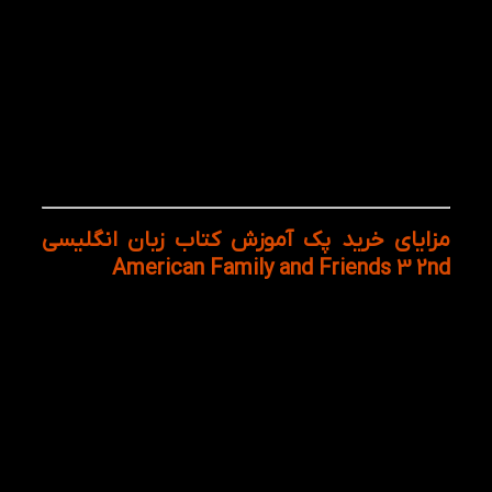
مطالعه و گسترش دایره واژگان زبان‌آموز می‌شود.
کتاب داستان Two Kites: این داستان آموزشی ساده با
استفاده از تصاویر و جملات کوتاه، به تقویت مهارت
Reading و درک مطلب در کودکان کمک می‌کند.
ترکیب این منابع باعث شده پک American Family and
Friends 3 2nd به یک پک کامل، استاندارد و موثر برای
آموزش زبان انگلیسی کودکان تبدیل شود.
مزایای خرید پک آموزش کتاب زبان انگلیسی
American Family and Friends 3 2nd
دسترسی به تمامی منابع اصلی و مکمل در یک پک
کامل
ایجاد یک مسیر آموزشی منسجم
پوشش همزمان مهارت‌های Listening، Speaking،
Reading و Writing
تقویت واژگان و گرامر در کنار تمرین‌های کاربردی و
متنوع
مناسب یادگیری در منزل در کنار آموزش کلاسی و
افزایش بازدهی