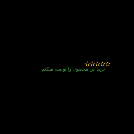
1 دیدگاه برای
پک کامل کتاب های
American Family And Friends 3
2nd
فاطمه پوربایرامیان
–
مرداد 2, 1405
خرید این محصول را توصیه میکنم
خیلی ممنون خیلی سریع و به موقع با بسته بندی
عالی به دستم رسید.