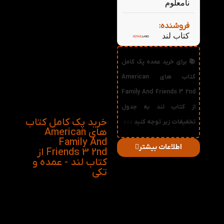
کتاب داستان Snow
نامعلوم
White and the
Seven Dwarfs
فروشنده:
(رقعی، تحریر)
کتاب لند
کتاب داستان
Pinocchio (رقعی،
تحریر)
📚 برای خرید عمده پک کامل
کتاب داستان Sinba
(رقعی، تحریر)
کتاب های American
کتاب داستان Two
Family And Friends 3 2nd
Kites (رقعی،
تحریر)
از کتاب لند به جدول
خرید پک کامل کتاب
تخفیفات زیر توجه کنید ↓↓↓
های American
Family And
اطلاعات بیشتر
Friends 3 2nd از
کتاب لند - عمده و
در
میزان
تکی
صورت
قیمت
تخفیف
خرید
دریافتی
تعداد:
1%
2-3
776,160
تومان
2%
4-5
768,320
تومان