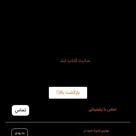
اگر به دنبال یک پکیج جامع، همه جانبه و معتبر برای
آموزش زبان انگلیسی هستید، این پک یکی از بهترین
انتخاب‌ها برای شماست. کتاب‌ لند این محصول را با
کیفیت بالا، بسته‌بندی مناسب و قیمت رقابتی ارائه
می‌دهد تا فرآیند خرید برای شما ساده‌تر و مطمئن‌تر باشد.
با تهیه این محصول آموزشی، تمام منابع مورد نیاز سطح
سوم را یکجا در اختیار خواهید داشت و می‌توانید یادگیری
زبان را به صورت منظم و هدفمند ادامه دهید. شما
می‌توانید پک کامل کتاب های American Family And
Friends 3 2nd از
سایت کتاب‌ لند
خریداری کنید.
بازگشت بالا
تماس با پشتیبانی
تماس
بهترین تجربه خرید در
به زودی