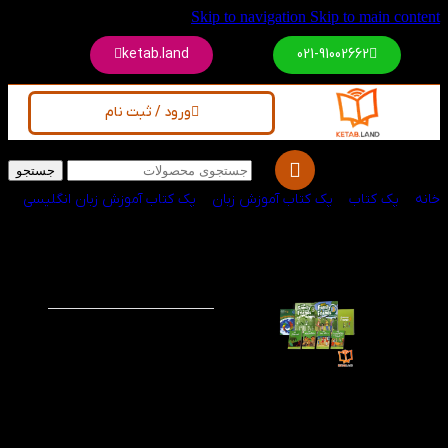
Skip to navigation
Skip to main content
ketab.land
021-91002662
ورود / ثبت نام
جستجو
خانه
/
پک کتاب
/
پک کتاب آموزش زبان
/
پک کتاب آموزش زبان انگلیسی
پک کامل کتاب های
-60%
American Family
And Friends 3 2nd
پک کامل کتاب های
American Family And
Friends 3 2nd شامل
کتاب‌های معتبر از
انتشارات آکسفورد، هر
چهار مهارت زبانی را
به‌طور همزمان در