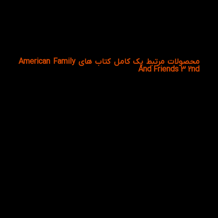
چگونه از پک کامل کتاب های American Family
And Friends 3 2nd نتیجه بهتر بگیریم؟
با تکرار، مرور و تمرین منظم می‌توانید سطح زبانی خود را هر روز
ارتقا دهید.
محصولات مرتبط پک کامل کتاب های American Family
And Friends 3 2nd