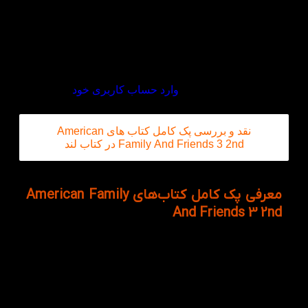
خیلی ممنون خیلی سریع و به موقع با بسته بندی
عالی به دستم رسید.
دیدگاه خود را بنویسید
برای ثبت نقد و بررسی
وارد حساب کاربری خود
شوید.
نقد و بررسی پک کامل کتاب های American
Family And Friends 3 2nd در کتاب لند
معرفی پک کامل کتاب‌های American Family
And Friends 3 2nd
پک کامل کتاب های American Family And Friends 3
2nd یکی از یکی از منابع مهم و کاربردی در ادامه مسیر
آموزش زبان انگلیسی کودکان و نوجوانان است که
به‌عنوان سطح سوم این دوره آموزشی از انتشارات
Oxford University Press شناخته می‌شود. این پکیج با