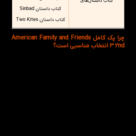
کتاب داستان‌های
کتاب داستان Sinbad
کتاب داستان Two Kites
چرا پک کامل American Family and Friends
3 2nd انتخاب مناسبی است؟
انتخاب پک آموزشی American Family and Friends 3 2nd
به معنای داشتن یک مسیر آموزشی هدفمند برای یادگیری
زبان انگلیسی است. تمامی منابع اصلی و مکمل موردنیاز
در این پک قرار گرفته‌اند تا زبان‌آموز بدون سردرگمی بتواند
روند یادگیری خود را به‌صورت مرحله‌به‌مرحله پیش ببرد.
در این پک، یادگیری تنها به کتاب اصلی محدود نمی‌شود؛
بلکه زبان‌آموز همزمان با تقویت واژگان و گرامر، از طریق
کتاب‌های Reading and Writing و داستان‌های
سطح‌بندی‌شده، مهارت‌های خواندن و نوشتن خود را نیز
به‌صورت اصولی تقویت می‌کند. این ترکیب باعث می‌شود
آموزش زبان انگلیسی کاربردی‌تر شود و مهارت‌ها در کنار
هم پیشرفت کنند.