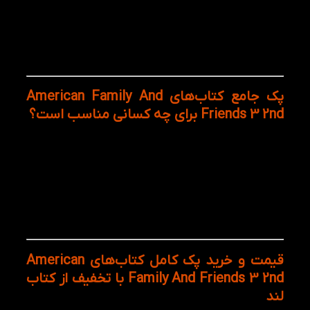
استفاده از داستان‌ها و تمرین‌های متنوع برای
جذاب‌تر شدن فرآیند یادگیری
صرفه‌جویی در هزینه نسبت به خرید جداگانه منابع
آموزشی
مناسب برای والدین، معلمان و آموزشگاه‌های زبان
پک جامع کتاب‌های American Family And
Friends 3 2nd برای چه کسانی مناسب است؟
کودکان و نوجوانان 7 تا 13 سال
دانش‌آموزان آموزشگاه‌های زبان انگلیسی
والدینی که به دنبال یک پکیج کامل و استاندارد برای
ادامه مسیر یادگیری فرزند خود هستند
زبان‌آموزانی که قصد دارند مهارت‌های Listening،
Speaking، Reading و Writing خود را در سطح
بالاتری تقویت کنند
قیمت و خرید پک کامل کتاب‌های American
Family And Friends 3 2nd با تخفیف از کتاب‌
لند