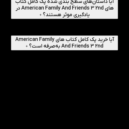
آیا داستان‌های سطح بندی شده پک کامل کتاب
های American Family And Friends 3 2nd در
یادگیری موثر هستند؟
+
بله، استوری بوک‌های موجود در پک کامل کتاب های American
Family And Friends 3 2nd باعث تقویت درک مطلب و افزایش
دایره لغات می‌شوند.
آیا خرید پک کامل کتاب های American Family
And Friends 3 2nd به‌صرفه است؟
+
بله، نسبت به خرید جداگانه منابع پک کامل کتاب های
American Family And Friends 3 2nd کاملا اقتصادی‌تر است.
راهنمای انجام
1
چگونه باپک کامل کتاب های American Family
And Friends 3 2nd شروع کنیم؟
در پک کامل کتاب های American Family And Friends 3 2nd با
توجه به تدریس معلم زبان از کتاب اصلی شروع کرده و هر درس
را همراه کتاب کار تمرین کنید.