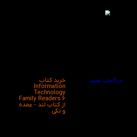
برای کسب دانش و
افزایش اطلاعات بسیار
مناسب و مفید است.
زبان آموزان با مجموعه
کتاب‌های داستان‌های
Family and Friends
Readers از ابتدایی‌ترین و
پایین ترین سطح گام به
گام زبان انگلیسی به
بالاترین سطح دانش زبانی
می‌رساند، همچنین این
مجموعه مناسب برای
کودکان بالای 7 است.
خرید کتاب
بزرگنمایی تصویر
Information
Technology
Family Readers 6
از کتاب لند - عمده
و تکی
ویدیو معرفی کتاب
Information