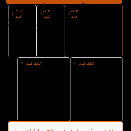
کلیک
کلیک
کلیک
ارسال فوری
نوع کاغذ
سایز کتاب
کنید
کنید
کنید
کتاب
کتاب
Information
Technology
Information
Information
Family
Technology
Technology
Readers 6
Family
Family
Readers 6 از
Readers 6
کتاب لند
کلیک کنید
کلیک کنید
خرید
خرید عمده
حضوری
کتاب
کتاب
Information
Technology
Information
Family
Technology
Family
Readers 6 از
Readers 6 از
کتاب لند
کتاب لند در
تهران
کلیک کنید