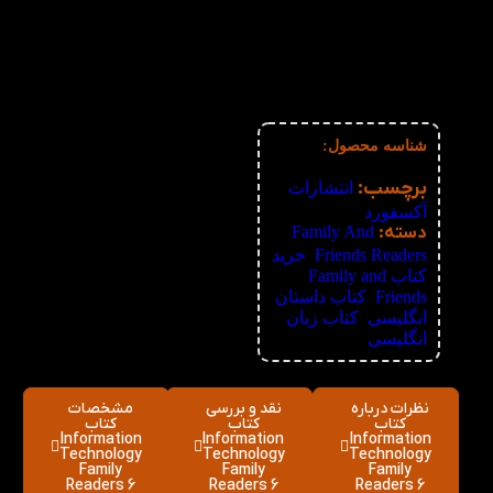
2%
4-5
62,720
تومان
3%
6-10
62,080
تومان
4%
11-30
61,440
تومان
5%
31-50
60,800
تومان
6%
51+
60,160
تومان
شناسه محصول:
نامعلوم
برچسب:
انتشارات
آکسفورد
دسته:
Family And
Friends Readers
,
خرید
کتاب Family and
Friends
,
کتاب داستان
انگلیسی
,
کتاب زبان
انگلیسی
نظرات درباره
نقد و بررسی
مشخصات
کتاب
کتاب
کتاب
Information
Information
Information
Technology
Technology
Technology
Family
Family
Family
Readers 6
Readers 6
Readers 6