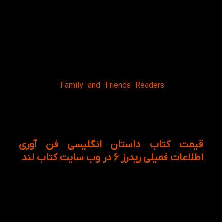
این مجموعه را زبان آموزان می‌توانند در کلاس یا در خانه
برای تقویت زبان انگلیسی خود استفاده نمایند.
واژگانی که درحاشیه و در متون کتاب به کودکان زبان آموز
کمک می‌کند تا متن را درک کنند، در حالی که سوالات و
معماهای یکپارچه مسیری برای دریافت بهتر مطالب و
باعث توسعه مهارت خواندن بهتر زبان آموزان نیز
می‌شود.
در مجموع
Family and Friends Readers
دارای شش
سطح است و چهار عنوان در هر سطح وجود دارد که از
ترکیبی از عناوین کلاسیک و مدرن تشکیل شده است. از
این رو کتاب لند خرید کتاب information technology به
کتاب لندی‌های کودک پیشنهاد می‌دهد.
قیمت کتاب داستان انگلیسی فن آوری
اطلاعات فمیلی ریدرز 6 در وب سایت کتاب لند
زبان انگلیسی را به همراه خرید و خواندن کتاب‌های مفید و
مناسب با سطح دانش زبان آموزان به راحتی آموخته
می‌شود. از این رو برای خرید و خواندن کتاب‌های مناسب
دقت و حساسیت کافی به خرج دهید، زیرا کتاب‌ها نه تنها
باعث تقویت مهارت‌های چهارگانه می‌شوند بلکه باعث