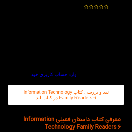
قیمت مناسب
بسته بندی تمیز
کیفیت عالی
KETAB.LAND
–
خرداد 9, 1400
مبارکتون باشه
از اعتمادتون به کتاب لند ممنونیم
دیدگاه خود را بنویسید
برای ثبت نقد و بررسی
وارد حساب کاربری خود
شوید.
نقد و بررسی کتاب Information Technology
Family Readers 6 در کتاب لند
معرفی کتاب داستان فمیلی Information
Technology Family Readers 6