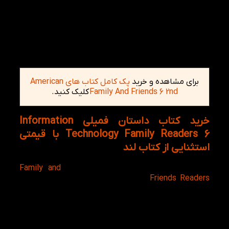
فصل ششم: قدرت برای مردم
فصل هفتم: کسب اطلاعات
فصل هشتم: تلفن های موبایل
فصل نهم: ویروس های کامپیوتر
فصل دهم: جرایم کامپیوتر
فصل یازدهم: آینده
برای مشاهده و خرید
پک کامل کتاب های American
Family And Friends 6 2nd
کلیک کنید.
خرید کتاب داستان فمیلی Information
Technology Family Readers 6 با قیمتی
استثنایی از کتاب لند
به طور کلی مجموعه کامل داستان‌های
Family and
Friends Readers
به طور دقیق و منظم همراه با سطح
دانش زبان آموزان گردآوری و تنظیم شده است و به
عنوان یک کتاب مکمل و کمکی برای برنامه‌های درسی
Family and Friends مطابقت داشته و همچنین به همراه
تمرینات خواندن مطالب و متون اضافی ارائه شده است.