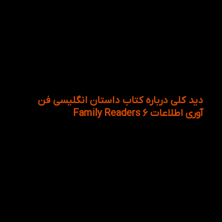
کتاب Information Technology Family Readers 6 از
کتاب‌های علمی و آموزنده در سطح ششم از مجموعه
Family and Friends Readers که برای کسب دانش و
افزایش اطلاعات بسیار مناسب و مفید است. زبان آموزان
با مجموعه کتاب‌های داستان‌های Family and Friends
Readers از ابتدایی‌ترین و پایین‌ترین سطح گام به گام
زبان انگلیسی به بالاترین سطح دانش زبانی می‌رساند،
همچنین این مجموعه مناسب برای کودکان بالای 7 است.
دید کلی درباره کتاب داستان انگلیسی فن
آوری اطلاعات Family Readers 6
به طور کلی کتاب داستان information technology از
جمله کتاب هایی است که زبان آموزان با دنیایی از
تکنولوژی و تاریخچه‌ی مربوط به آن آشنا می‌شوند. این
کتاب دارای 11 فصل است که عبارتند از:
فصل اول: چگونه کامپیوترها شروع به فعالیت کردند
فصل دوم: بیل گیت و مایکروسافت
فصل سوم: انسان ها علیه کامپیوترها
فصل چهارم: بازی های کامپیوتری
فصل پنجم: اینترنت