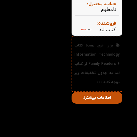
شناسه محصول:
نامعلوم
فروشنده:
کتاب لند
📚 برای خرید عمده کتاب
Information Technology
Family Readers 6 از کتاب
لند به جدول تخفیفات زیر
توجه کنید ↓↓↓
اطلاعات بیشتر
در
میزان
صورت
قیمت
تخفیف
خرید
دریافتی
تعداد:
1%
2-3
63,360
تومان