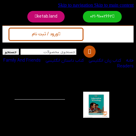
Skip to navigation
Skip to main content
ketab.land
021-91002662
ورود / ثبت نام
جستجو
خانه
/
کتاب زبان انگلیسی
/
کتاب داستان انگلیسی
/
Family And Friends
Readers
کتاب Information
-60%
Technology Family
Readers 6
کتاب داستان information
technology از کتاب‌های
علمی و آموزنده در سطح
ششم از مجموعه Family
and Friends Readers که