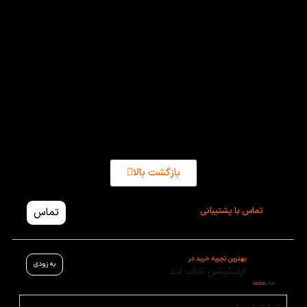
این کتاب با دایره‌ای لغات متنوع و گوناگون و ساختار
گرامری ذهن زبان آموزان کودک را آماده می‌سازد تا به
کتاب‌ها و سطوح بالای زبان انگلیسی دست پیدا کنند. از
سوی دیگر قیمت کتاب داستان انگلیسی زندان زنا بسیار
مناسب و به صرفه است و کاربران کتاب لندی کودک
می‌توانند این کتاب را در اسرع وقت درب منزل تحویل
گیرند.
بازگشت بالا
تماس با پشتیبانی
تماس
بهترین تجربه خرید در
به زودی
اپلیکیشن کتاب لند