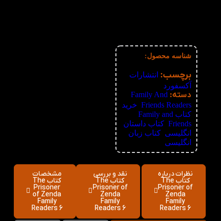
3%
6-10
62,080
تومان
4%
11-30
61,440
تومان
5%
31-50
60,800
تومان
6%
51+
60,160
تومان
شناسه محصول:
نامعلوم
برچسب:
انتشارات
آکسفورد
دسته:
Family And
Friends Readers
,
خرید
کتاب Family and
Friends
,
کتاب داستان
انگلیسی
,
کتاب زبان
انگلیسی
نظرات درباره
نقد و بررسی
مشخصات
کتاب The
کتاب The
کتاب The
Prisoner
Prisoner of
Prisoner of
of Zenda
Zenda
Zenda
Family
Family
Family
Readers 6
Readers 6
Readers 6