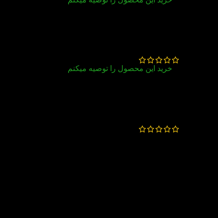
بسته بندی تمیز،کیفیت عالی، ارسال به موقع
فهیمه مختارزاده
–
اسفند 28, 1401
خرید این محصول را توصیه میکنم
عالی، بسته بندی تمیز، ارسال بموقع
آمنه جعفری
–
خرداد 9, 1400
قیمت مناسب
بسته بندی تمیز
کیفیت عالی
KETAB.LAND
–
خرداد 9, 1400
مبارکتون باشه
از اعتمادتون به کتاب لند ممنونیم