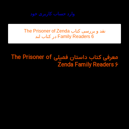
دیدگاه خود را بنویسید
برای ثبت نقد و بررسی
وارد حساب کاربری خود
شوید.
نقد و بررسی کتاب The Prisoner of Zenda
Family Readers 6 در کتاب لند
معرفی کتاب داستان فمیلی The Prisoner of
Zenda Family Readers 6
داستان جذاب و ماجراجویانه ی The Prisoner of Zenda
در سطح ششم در انتشارات آکسفورد به قلم آنتونی هوپ
منتشر شده است. داستان زندانی زندا دارای موضوعی
جذاب در صفحات رنگی می باشد. خواندن داستان در
سطوح ابتدایی به شما کمک خواهد کرد تا با جمله بندی و
ساختار زبان انگلیسی آشنا شوید. همچنین لغات تصویری
مهم در پایین صفحات به همراه تمرین‌های پایان هر
کتاب، یادگیری و درک بهتر مطالب برای کودک را در پی
خواهد داشت.