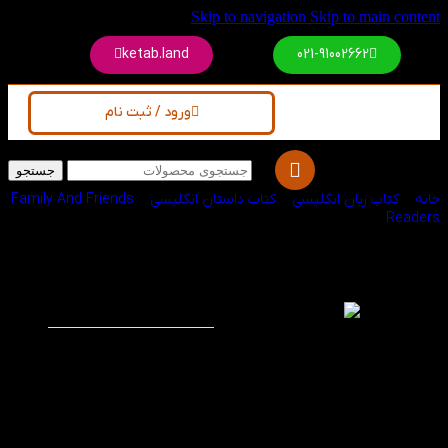
Skip to navigation
Skip to main content
ketab.land
021-91002662
ورود / ثبت نام
جستجو
خانه
/
کتاب زبان انگلیسی
/
کتاب داستان انگلیسی
/
Family And Friends
Readers
کتاب The Prisoner
-60%
of Zenda Family
Readers 6
داستان جذاب و
ماجراجویانه‌ی The
Prisoner of Zenda در
سطح ششم در انتشارات
آکسفورد به قلم آنتونی