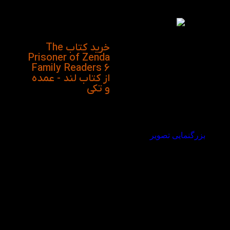
هوپ منتشر شده است.
داستان زندانی زندا دارای
موضوعی جذاب در
صفحات رنگی می باشد.
خرید کتاب The
Prisoner of Zenda
Family Readers 6
از کتاب لند - عمده
و تکی
بزرگنمایی تصویر
ویدیو معرفی کتاب
The Prisoner of