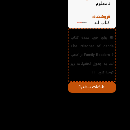
نامعلوم
فروشنده:
کتاب لند
📚 برای خرید عمده کتاب
The Prisoner of Zenda
Family Readers 6 از کتاب
لند به جدول تخفیفات زیر
توجه کنید ↓↓↓
اطلاعات بیشتر
در
میزان
صورت
قیمت
تخفیف
خرید
دریافتی
تعداد:
1%
2-3
63,360
تومان
2%
4-5
62,720
تومان