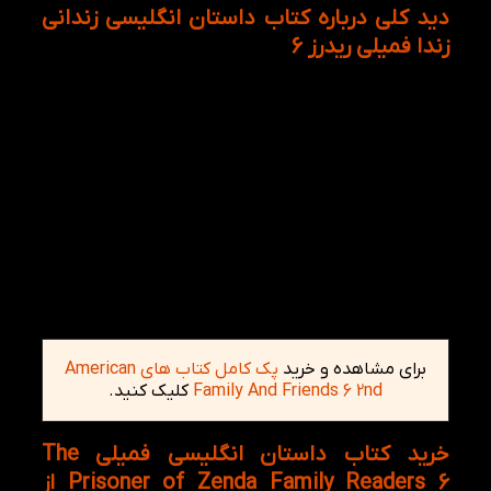
دید کلی درباره کتاب داستان انگلیسی زندانی
زندا فمیلی ریدرز 6
ردولف به عنوان یک جوان ثروتمند انگلیسی، برای شرکت
در جشن تاجگذاری پادشاه کشور روریتانیا عازم سفر به
این کشور می‌شود. او هنگام ورود به این منطقه‌ از
برخورد ساکنان منطقه، متوجه شباهت بیش از اندازۀ خود
با شاه روریتانیا می‌شود. این شباهت بسیار نزدیک او به
پادشاه باعث می‌شود که توجه نگهبانان و نزدیکان شاه را
هم جلب کرده و او را برای ملاقات با شاه به کلبۀ شکار
می‌برند. در آن مکان او گرفتار نقشه و سیاست عجیبی
شده و به ناچار باید به جای شاه، که توسط برادرش،
مایکل مسموم شده، مراسم تاجگذاری به عنوان پادشاه
معرفی شود. مراسم به خوبی انجام می‌شود….
برای مشاهده و خرید
پک کامل کتاب های American
Family And Friends 6 2nd
کلیک کنید.
خرید کتاب داستان انگلیسی فمیلی The
Prisoner of Zenda Family Readers 6 از