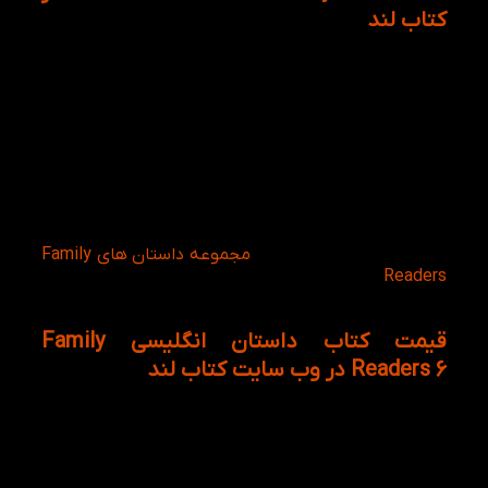
کتاب لند
کتاب‌های داستانی به عنوان بهترین منبع آموزشی برای
یادگیری زبان آموزان معرفی شده است، زیرا زبان آموزان
به صورت داستان وار با لغات متعددی و ساختارهای
گرامری متنوعی رو به رو می‌شوند.
در واقع ماهیت کتاب‌های داستانی به صورت ناخوداگاه
باعث تقویت مهارت‌های گفتاری و نوشتاری نیز می‌شود. از
سوی دیگر به طور مستقیم باعث تقویت مهارت خواندن
و ریدینگ نیز شده است. از این رو کتاب لند خرید کتاب
The Prisoner of Zenda از
مجموعه داستان های Family
Readers
به کاربران زبان آموز کتاب لندی پیشنهاد
می‌کند.
قیمت کتاب داستان انگلیسی Family
Readers 6 در وب سایت کتاب لند
داستان مهیج و معماگونه ی The Prisoner of Zenda با
توجه به محتوا و ساختار جمله بندی‌هایش برای کودکانی
که در سطح آخر مجموعه Family and Friends Readers
بسیار مناسب و مفید است.