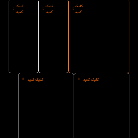
کلیک
کلیک
کلیک
ارسال فوری
نوع
سایز
کنید
کنید
کنید
کتاب The
کاغذ
کتاب
Prisoner of
کتاب
The
Prisoner
The
Zenda Family
Readers 6 از
Prisoner
of
کتاب لند
of
Zenda
Family
Zenda
Readers
Family
6
Readers
6
کلیک کنید
کلیک کنید
خرید
خرید
حضوری
عمده
کتاب
کتاب
The
The
Prisoner
Prisoner
of
of
Zenda
Zenda
Family
Family
Readers
Readers