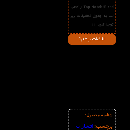
Top Notch 1B 2nd از کتاب
لند به جدول تخفیفات زیر
توجه کنید ↓↓↓
اطلاعات بیشتر
در
میزان
صورت
قیمت
تخفیف
خرید
دریافتی
تعداد:
1%
2-3
325,710
تومان
2%
4-5
322,420
تومان
3%
6-10
319,130
تومان
4%
11-30
315,840
تومان
5%
31-50
312,550
تومان
6%
51+
309,260
تومان
شناسه محصول:
نامعلوم
برچسب:
انتشارات