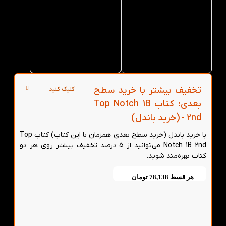
کتاب
کتاب
Top
Top
Notch
Notch
1B 2nd از
1B 2nd از
کتاب لند
کتاب لند
در تهران
تخفیف بیشتر با خرید سطح
کلیک کنید
بعدی: کتاب Top Notch 1B
2nd - (خرید باندل)
با خرید باندل (خرید سطح بعدی همزمان با این کتاب) کتاب Top
Notch 1B 2nd می‌توانید از 5 درصد تخفیف بیشتر روی هر دو
کتاب بهره‌مند شوید.
هر قسط
78,138
تومان