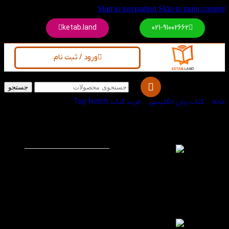
Skip to navigation
Skip to main content
ketab.land
021-91002662
ورود / ثبت نام
جستجو
خانه
/
کتاب زبان انگلیسی
/
خرید کتاب Top Notch
کتاب Top Notch 1B
-30%
2nd
کتاب Top Notch 1B 2nd
Edition یکی از جذاب‌ترین
و کاربردی‌ترین کتاب‌های
آموزش زبان انگلیسی
است که توسط انتشارات
Pearson منتشر شده
است. این کتاب برای