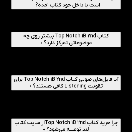
است یا داخل خود کتاب آمده؟
+
کتاب Top Notch 1B 2nd دارای Workbook داخلی است؛ یعنی
کتاب کار در انتهای همان کتاب اصلی تعبیه شده. این موضوع
باعث می‌شود هم حمل کتاب راحت‌تر باشد و هم مرور و حل
تمرین‌ها بلافاصله بعد از مطالعه هر درس امکان‌پذیر شود.
کتاب Top Notch 1B 2nd بیشتر روی چه
موضوعاتی تمرکز دارد؟
+
سرفصل‌های کتاب بر موقعیت‌های واقعی زندگی تمرکز دارند:
کنترل وزن و عادت‌ها، تعطیلات و سفر، پوشاک و آدرس‌دهی،
حمل‌ونقل و پرواز، و نهایتاً خرید و چانه‌زدن بر سر قیمت. این
تنوع موضوعی باعث می‌شود زبان‌آموز در موقعیت‌های واقعی
دنیای امروز بتواند راحت‌تر انگلیسی صحبت کند.
آیا فایل‌های صوتی کتاب Top Notch 1B 2nd برای
تقویت Listening کافی هستند؟
+
فایل‌های صوتی کتاب تاپ ناچ 1B کاملا هماهنگ با درس‌ها طراحی
شده‌اند. مکالمات واقعی، تلفظ صحیح، لحن طبیعی و سرعت
مناسب، همه در این فایل‌ها رعایت شده است. اگر همراه متن
کتاب به‌طور منظم گوش داده شوند، برای تقویت مهارت
شنیداری در سطح متوسط کاملا کافی و موثر خواهند بود.
چرا خرید کتاب Top Notch 1B 2ndاز سایت کتاب
لند توصیه می‌شود؟
+