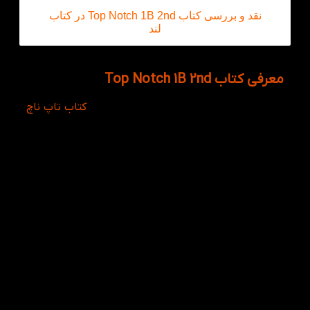
نقد و بررسی کتاب Top Notch 1B 2nd در کتاب
لند
معرفی کتاب Top Notch 1B 2nd
کتاب Top Notch 1B 2nd چهارمین سطح از
کتاب تاپ ناچ
می باشد که دارای ۸ سطح بصورت A و B است. اثر دو
نویسنده توانمند بنام های
Joan Saslow & Allen Ascher
می باشد که می توان به جرات از آن بعنوان یکی از برترین
سری های آموزش زبان مناسب برای سطح دوم دوره
متوسط بزرگسالان میباشد. هر زبانی دارای ۴ مهارت اصلی
Speaking, Writing , Reading و Listening می باشد،
کتاب Top Notch 1B 2nd به هر چهار مهارت ذکر شده
توجه ویژه ای شده است.
این کتاب نیز
دارای Vocabulary Booster، در انتهای کتاب
لغاتی مرتبط با موضوعات درس آمده که برای تقویت
کلمات انگلیسی در سطح متوسط مورد استفاده قرار می
گیرد. همچنین کتاب دارای کتاب کار | Workbook داخلی
(تعبیه شده در داخل کتاب آموزشی دانش آموز) است، به