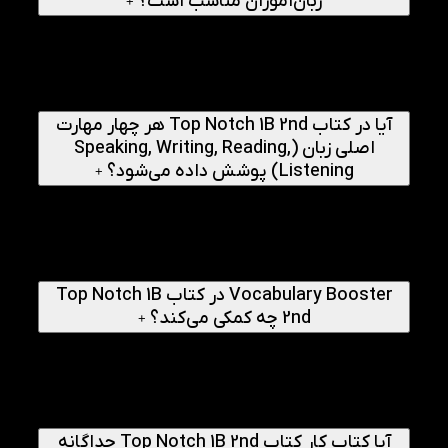
زبان‌آموزان مناسب است؟
+
این کتاب چهارمین سطح از مجموعه تاپ ناچ است و برای
زبان‌آموزان سطح دوم دوره متوسط بزرگسالان طراحی شده. یعنی
مناسب کسانی است که دوره Fundamentals و 1A را گذرانده‌اند
و حالا می‌خواهند مهارت‌هایشان را در موضوعات واقعی و روزمره
مثل سفر، خرید، حمل‌ونقل و… تقویت کنند.
آیا در کتاب Top Notch 1B 2nd هر چهار مهارت
اصلی زبان (Speaking, Writing, Reading,
Listening) پوشش داده می‌شود؟
+
بله. ساختار کتاب به‌گونه‌ای است که در هر درس، تمرین‌ها و
فعالیت‌هایی برای تقویت مهارت صحبت کردن، نوشتن، خواندن و
شنیدن قرار داده شده است. دیالوگ‌ها، مکالمات واقعی، متن‌های
کوتاه و تمرین‌های نوشتاری همگی در راستای کاربردی شدن زبان
در زندگی روزمره طراحی شده‌اند.
Vocabulary Booster در کتاب Top Notch 1B
2nd چه کمکی می‌کند؟
+
در انتهای کتاب بخشی به نام Vocabulary Booster قرار دارد که
لغات تکمیلی و موضوعی مرتبط با هر درس را معرفی می‌کند. این
بخش کمک می‌کند دایره لغات شما در سطح متوسط بزرگ‌تر شود
و بتوانید در مورد موضوعاتی مانند ورزش، سفر، خرید و
حمل‌ونقل با واژگان متنوع‌تری صحبت کنید.
آیا کتاب کار کتاب Top Notch 1B 2nd جداگانه