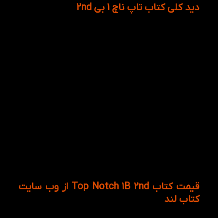
دید کلی کتاب تاپ ناچ 1 بی 2nd
تمرکز کتاب Top Notch 1B 2nd بر قراردادن موضوعاتی است
که بیشتر در جامعه واقعی اتفاق می افتند و باید تسلط
کاملی بر آن ها داشت. در این کتاب که دارای ۵ درس می
باشد که به زبان آموزان لغات متناسب با ورزش کردن،
اصطلاحات کاربردی در سفر، جملات تکراری در خرید لباس و
وسایل الکترونیکی و … را آموزش می دهد. به طور کلی
سرفصل های اصلی کتاب عبارتنداز :
درس ۱ درباره کنترل وزن، گرامر اجبار، عادت ها
درس ۲ درباره تعطیلات، زمان گذشته
درس ۳ درباره پوشاک،آدرس دهی و رسم و
رسومات
درس ۴ درباره حمل و نقل، برنامه ریزی، زمان آینده
و مشکلات پرواز
درس ۵ درباره خرید، صفت عالی و نحوه چونه زدن
درباره قیمت
قیمت کتاب Top Notch 1B 2nd از وب سایت
کتاب لند