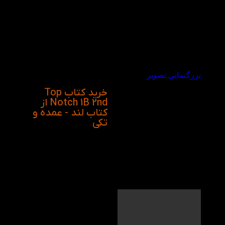
زبان‌آموزانی طراحی شده
که در سطح پیش‌متوسط
(Pre-Intermediate) قرار
دارند و می‌خواهند
مهارت‌های زبانی خود را
به شکلی مؤثر و جذاب
ارتقا دهند.
بزرگنمایی تصویر
خرید کتاب Top
Notch 1B 2nd از
کتاب لند - عمده و
تکی
ویدیو معرفی کتاب
Top Notch 1B 2nd در
کتاب لند