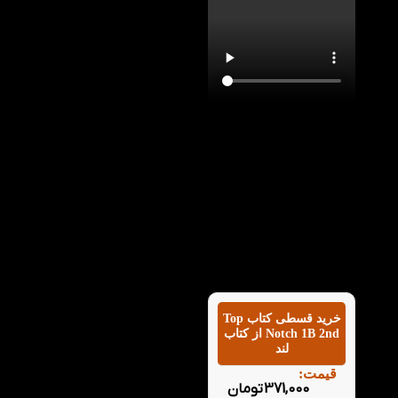
با تماشای ویدیو معرفی
کتاب Top Notch 1B 2nd
در کتاب لند می توانید با
این کتاب به خوبی آشنا
شوید و بدانید که کتاب
تاپ ناچ 1B ویرایش دوم
چه کمکی در پیشرفت شما
در سطوح زبان انگلیسی
می‌کند.
خرید قسطی کتاب Top
Notch 1B 2nd از کتاب
لند
قیمت:
371,000
تومان