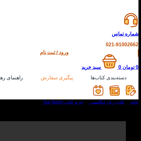
شماره تماس
021-91002662
ورود / ثبت نام
0
تومان
0
سبد خرید
دسته‌بندی کتاب‌ها
پیگیری سفارش
راهنمای ره
خانه
/
کتاب زبان انگلیسی
/
خرید کتاب Top Notch
/
کتاب Top Notch 3B 2nd
ویدیو معرفی کتاب Top Notch 3B 2nd در کتاب لند