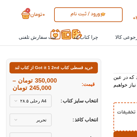
0
ورود / ثبت نام
0
تومان
0
جوعی کالا
چرا کتاب لند
ثبت سفارش تلفنی
خرید قسطی کتاب Got it 1 2nd از کتاب لند
 که در عین
350,000
تومان
–
قیمت:
یاز خواهیم
245,000
تومان
انتخاب سایز کتاب
لند به جدول تخفیفات
انتخاب کاغذ