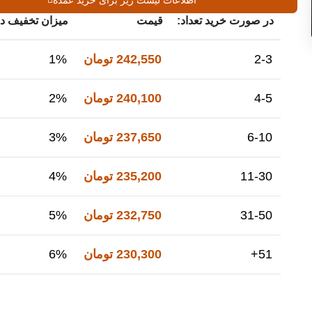
اطلاعات لیست زیر برای خرید عمده
در صورت خرید تعداد:
قیمت
میزان تخفیف در
2-3
242,550
تومان
1%
4-5
240,100
تومان
2%
6-10
237,650
تومان
3%
11-30
235,200
تومان
4%
31-50
232,750
تومان
5%
51+
230,300
تومان
6%