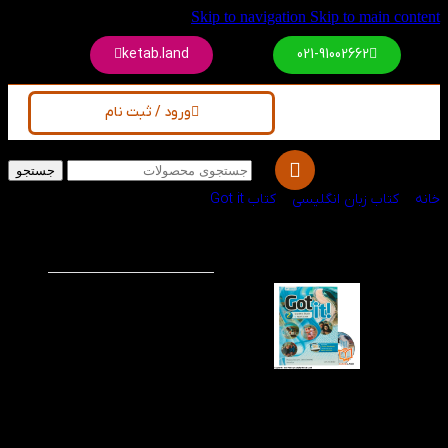
Skip to navigation
Skip to main co
ketab.land
021-91002662
ورود / ثبت نام
جستجو
/
کتاب زبان انگلیسی
/
کتاب Got it
کتاب Got it 2 2nd
-50%
کتاب آموزشی Got it 2
2nd مجموعه‌ای چهار
سطحی است که توسط
انتشارات دانشگاه
آکسفورد برای آموزش
زبان انگلیسی آمریکایی به
نوجوانان چاپ شده است.
این کتاب دارای مطالب