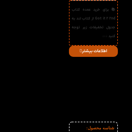
📚 برای خرید عمده کتاب
Got it 2 2nd از کتاب لند به
جدول تخفیفات زیر توجه
کنید ↓↓↓
اطلاعات بیشتر
در
میزان
صورت
قیمت
تخفیف
خرید
دریافتی
تعداد:
1%
2-3
242,550
تومان
2%
4-5
240,100
تومان
3%
6-10
237,650
تومان
4%
11-30
235,200
تومان
5%
31-50
232,750
تومان
6%
51+
230,300
تومان
شناسه محصول: