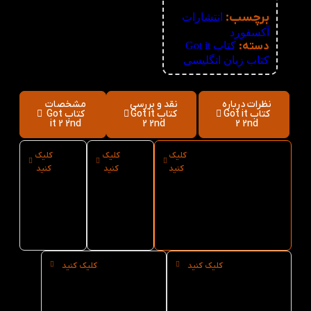
نامعلوم
برچسب:
انتشارات
آکسفورد
دسته:
کتاب Got it
,
کتاب زبان انگلیسی
نظرات درباره
نقد و بررسی
مشخصات
کتاب Got it
کتاب Got it
کتاب Got
it 2 2nd
2 2nd
2 2nd
کلیک
کلیک
کلیک
ارسال فوری
نوع
سایز
کنید
کنید
کنید
کتاب Got it 2
کاغذ
کتاب
2nd از کتاب لند
کتاب
Got
it 2
Got
2nd
it 2
2nd
کلیک کنید
کلیک کنید
خرید
خرید
حضوری
عمده
کتاب
کتاب