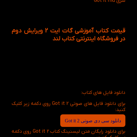
سری Got it 2nd
به گونه ای طراحی شده‌است که برای تمام
زبان‌آموزان و تمام سطوح سنی و دانشی زبان مناسب
است. از اینرو زبان آموزان می توانند به خرید کتاب
انگلیسی Got it 2 2nd از وب سایت کتاب لند اقدام نمایند.
قیمت کتاب آموزشی گات ایت 2 ویرایش دوم
در فروشگاه اینترنتی کتاب لند
ساده بودن مطالب کتاب Got it 2 2nd، به این معنی
نیست که برای سطح‌های اولیه نوشته شده باشد، در واقع
بدین معنی است که کتاب Got it 2 2nd کاملا مخصوص
زبان‌آموزان سطح متوسط است. از سوی دیگر قیمت Got
it 2 2nd در وب سایت کتاب لند بسیار مناسب و گاها
همراه با تخفیف مناسبتی و فصلی موجود است.
دانلود فایل های کتاب:
برای دانلود فایل های صوتی Got it 2 روی دکمه زیر کلیک
کنید:
دانلود سی دی صوتی Got it 2
برای دانلود رایگان متن لیسنینگ کتاب Got it 2 روی دکمه