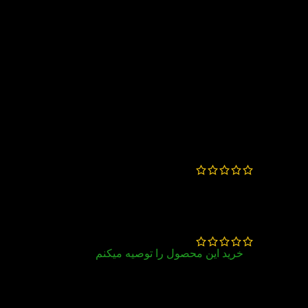
هميشه سفارشم سر وقت به دستم ميرسه و از
نظر قيمت عالي هستيد
سهیلا بهزادنیا
–
بهمن 14, 1404
ممنونم بابت ارسال سریع
زهرا عشقی
–
آذر 18, 1404
خرید این محصول را توصیه میکنم
کتاب خوبی است سطح علنی خوبی دارد