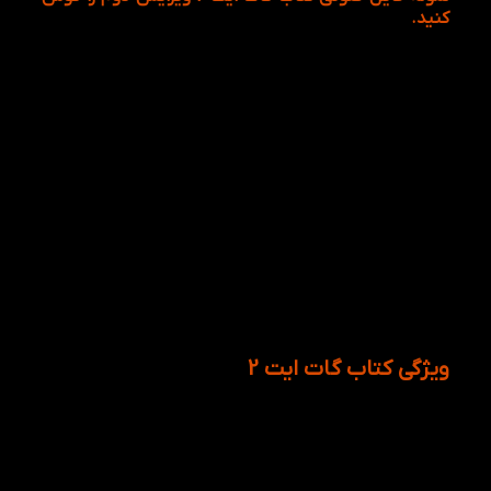
کنید.
شما می‌تونین فایل صوتی را با عکس مرتبط به آن را باهم
گوش دهید.
ویژگی کتاب گات ایت 2
زبان آموزان در کتاب Got it 2 2nd بخشی به نام culture
club وجود دارد، در این بخش مهارت‌های زبانی را بیشتر از
ساختارهای زبان انگلیسی یاد می‌گیرند. از سوی چهار
بخش اصلی کتاب عبارتند از : vocabulary؛ گرامر؛