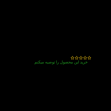
350,000
تومان
–
245,000
تومان
25 دیدگاه برای
کتاب Got it 2 2nd
شاهرخ آقامحسني
–
تیر 6, 1405
خرید این محصول را توصیه میکنم
عالى
مریم
خورشیدی
–
خرداد 30, 1405