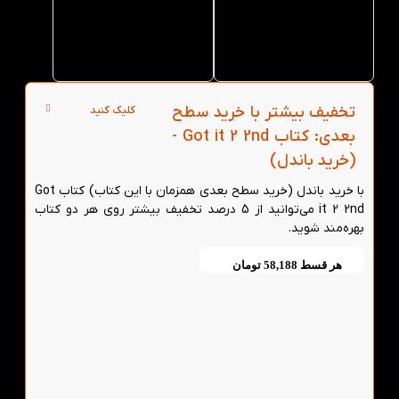
Got it 2
Got it 2
2nd از
2nd از
کتاب لند
کتاب لند
در تهران
تخفیف بیشتر با خرید سطح
کلیک کنید
بعدی: کتاب Got it 2 2nd -
(خرید باندل)
با خرید باندل (خرید سطح بعدی همزمان با این کتاب) کتاب Got
it 2 2nd می‌توانید از 5 درصد تخفیف بیشتر روی هر دو کتاب
بهره‌مند شوید.
هر قسط
58,188
تومان