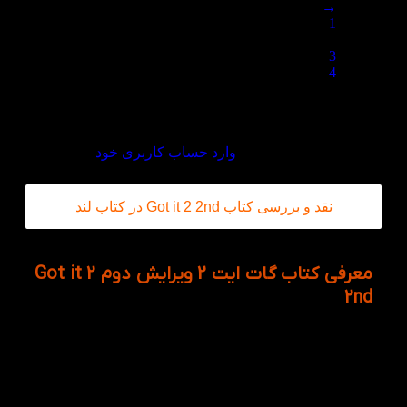
→
1
…
3
4
5
دیدگاه خود را بنویسید
برای ثبت نقد و بررسی
وارد حساب کاربری خود
شوید.
نقد و بررسی کتاب Got it 2 2nd در کتاب لند
معرفی کتاب گات ایت 2 ویرایش دوم Got it 2
2nd
کتاب آموزشی Got it 2 2nd مجموعه ای چهار سطحی
است که توسط انتشارات دانشگاه آکسفورد برای آموزش
زبان انگلیسی آمریکایی به نوجوانان چاپ شده است. این
کتاب دارای مطالب فهیم و ساده می باشد که زبان‌آموزان
به آسانی بتوانند با آن‌ها ارتباط برقرار کنند و نکات جدید را