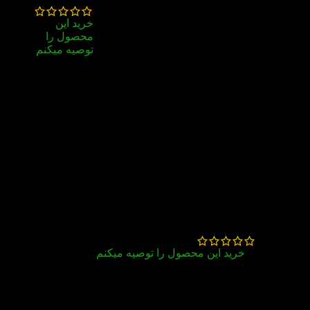
خرید این
محصول را
ارسال به موقع ، بسته بندى خوب
توصیه میکنم
کاملاً مطابق با توضیحات درج شده در سایت
سوگند
بخشی
–
بهمن 27,
1404
ارسال به موقع . بسته بندی مناسب گ
خرید این محصول را توصیه میکنم
عالی