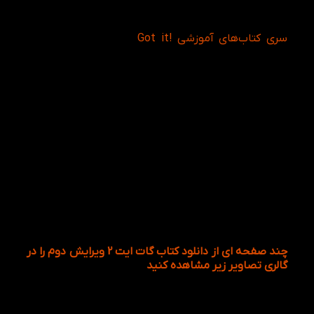
یاد بگیرند.
سری کتاب‌های آموزشی !Got it
شامل دوره ی جامع و
خلاقانه است که طیف وسیعی از منابع به همراه کمک
آموزشی برای زبان آموزان و مدرسین معرفی شده است.
کتاب 2 !Got it دارای مطالبی کاملا مرتبط و یکپارچه است و
همجنین شامل هشت فصل است که به طور خلاصه به
توضیح سرفصل های کتاب اشاره می شود،عبارتند از:
فصل اول: you must have ticket
فصل دوم: everyone has to clean the house
فصل سوم: ?what are you going to do
فصل چهارم: ?what will their future be like
فصل پنجم: I’ve never had so much fun
فصل ششم: ?have you seen it yet
فصل هفتم: ?what were they doing
فصل هشتم: people who have made history
چند صفحه ای از دانلود کتاب گات ایت 2 ویرایش دوم را در
گالری تصاویر زیر مشاهده کنید