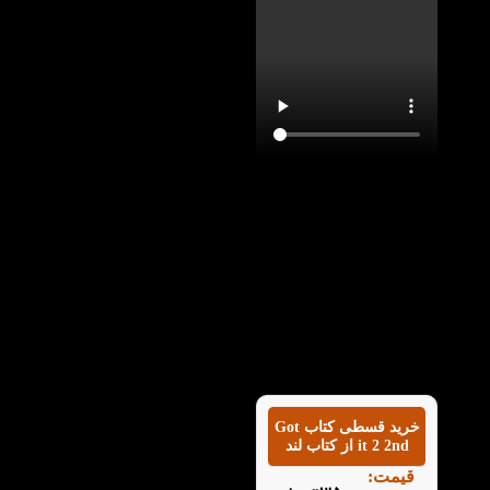
با تماشای ویدیو معرفی
کتاب Got it 2 2nd در
کتاب لند می توانید با این
کتاب به خوبی آشنا شوید
و بدانید که کتاب گات
ایت 2 ویرایش دوم چه
کمکی در پیشرفت شما در
سطوح زبان انگلیسی
می‌کند.
خرید قسطی کتاب Got
it 2 2nd از کتاب لند
قیمت: